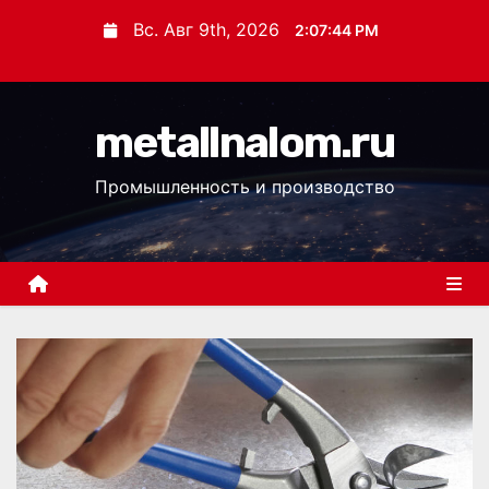
П
Вс. Авг 9th, 2026
2:07:45 PM
е
р
е
metallnalom.ru
й
т
Промышленность и производство
и
к
с
о
д
е
р
ж
и
м