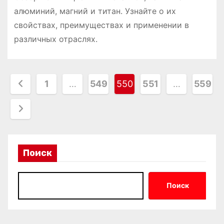
алюминий, магний и титан. Узнайте о их
свойствах, преимуществах и применении в
различных отраслях.
П
1
…
549
550
551
…
559
а
г
и
Поиск
н
а
Поиск
ц
и