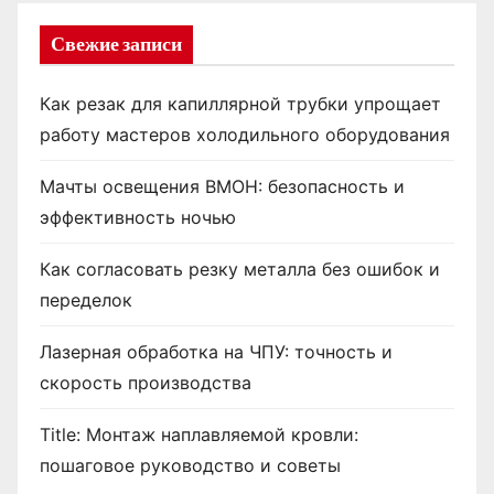
я
Свежие записи
з
Как резак для капиллярной трубки упрощает
а
работу мастеров холодильного оборудования
п
Мачты освещения ВМОН: безопасность и
и
эффективность ночью
с
Как согласовать резку металла без ошибок и
е
переделок
й
Лазерная обработка на ЧПУ: точность и
скорость производства
Title: Монтаж наплавляемой кровли:
пошаговое руководство и советы