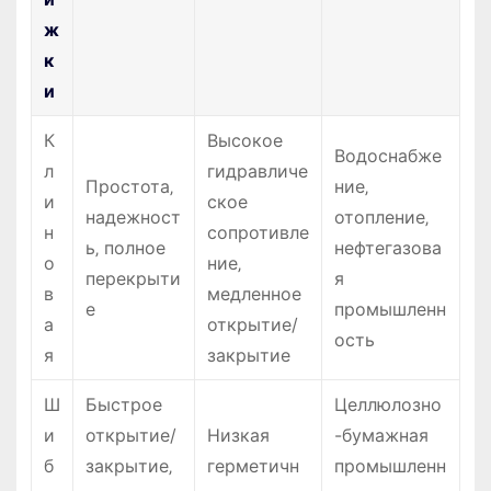
ж
к
и
К
Высокое
Водоснабже
л
гидравличе
Простота‚
ние‚
и
ское
надежност
отопление‚
н
сопротивле
ь‚ полное
нефтегазова
о
ние‚
перекрыти
я
в
медленное
е
промышленн
а
открытие/
ость
я
закрытие
Ш
Быстрое
Целлюлозно
и
открытие/
Низкая
-бумажная
б
закрытие‚
герметичн
промышленн