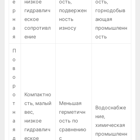
е
низкое
ость‚
ость‚
р
гидравлич
подвержен
горнодобыв
н
еское
ность
ающая
а
сопротивл
износу
промышленн
я
ение
ость
П
о
в
о
р
о
Компактно
т
сть‚ малый
Меньшая
Водоснабже
н
вес‚
герметичн
ние‚
а
низкое
ость по
химическая
я
гидравлич
сравнению
промышленн
д
еское
с