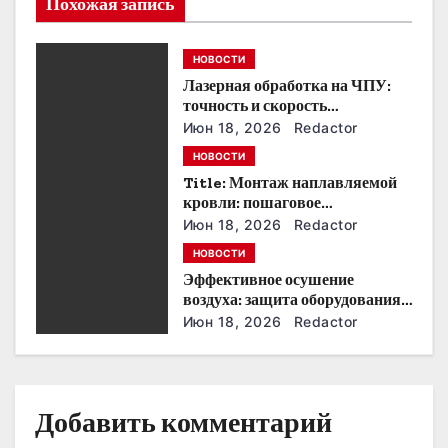
Похожая запись
я
п
НОВОСТИ
Лазерная обработка на ЧПУ:
о
точность и скорость
производства
з
Июн 18, 2026
Redactor
НОВОСТИ
а
Title: Монтаж наплавляемой
кровли: пошаговое
п
руководство и советы
Июн 18, 2026
Redactor
и
НОВОСТИ
Эффективное осушение
с
воздуха: защита оборудования
и производства
Июн 18, 2026
Redactor
я
м
Добавить комментарий