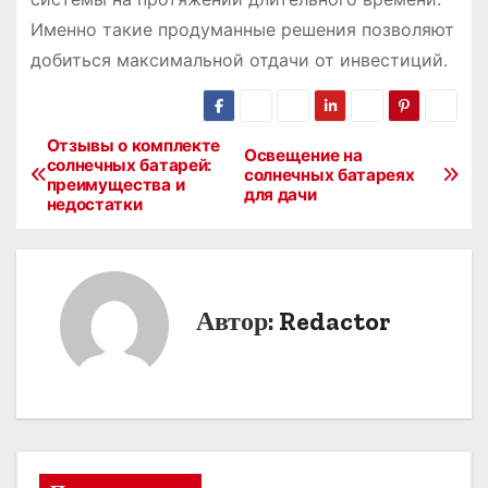
Именно такие продуманные решения позволяют
добиться максимальной отдачи от инвестиций.
Отзывы о комплекте
Н
Освещение на
солнечных батарей:
солнечных батареях
преимущества и
а
для дачи
недостатки
в
и
Автор:
Redactor
г
а
ц
и