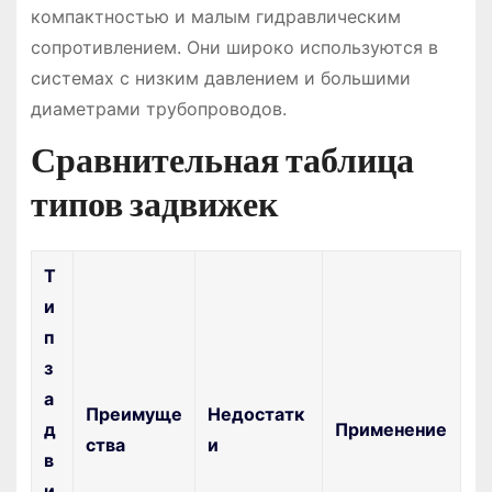
компактностью и малым гидравлическим
сопротивлением. Они широко используются в
системах с низким давлением и большими
диаметрами трубопроводов.
Сравнительная таблица
типов задвижек
Т
и
п
з
а
Преимуще
Недостатк
д
Применение
ства
и
в
и