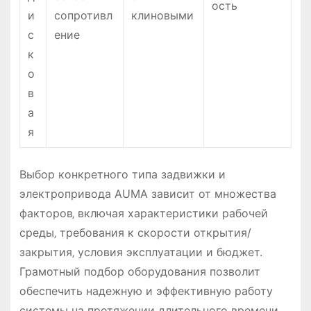
ость
и
сопротивл
клиновыми
с
ение
к
о
в
а
я
Выбор конкретного типа задвижки и
электропривода AUMA зависит от множества
факторов‚ включая характеристики рабочей
среды‚ требования к скорости открытия/
закрытия‚ условия эксплуатации и бюджет.
Грамотный подбор оборудования позволит
обеспечить надежную и эффективную работу
системы на протяжении длительного времени.