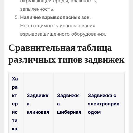
окружающей среды, влажность,
запыленность.
Наличие взрывоопасных зон:
Необходимость использования
взрывозащищенного оборудования.
Сравнительная таблица
различных типов задвижек
Ха
ра
кт
Задвижк
Задвижк
Задвижка с
ер
а
а
электроприв
ис
клиновая
шиберная
одом
ти
ка