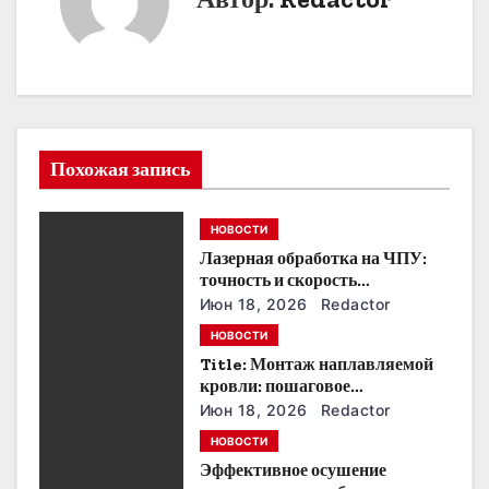
а
ц
и
я
Похожая запись
п
НОВОСТИ
о
Лазерная обработка на ЧПУ:
точность и скорость
з
производства
Июн 18, 2026
Redactor
а
НОВОСТИ
Title: Монтаж наплавляемой
п
кровли: пошаговое
руководство и советы
Июн 18, 2026
Redactor
и
НОВОСТИ
с
Эффективное осушение