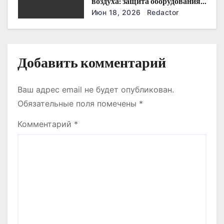
воздуха: защита оборудования
я
и производства
Июн 18, 2026
Redactor
м
Добавить комментарий
Ваш адрес email не будет опубликован.
Обязательные поля помечены
*
Комментарий
*