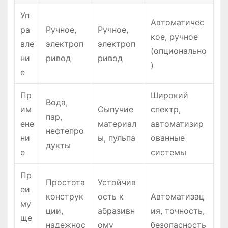
Уп
Автоматичес
ра
Ручное,
Ручное,
кое, ручное
вле
электроп
электроп
(опционально
ни
ривод
ривод
)
е
Пр
Широкий
Вода,
им
Сыпучие
спектр,
пар,
ене
материал
автоматизир
нефтепро
ни
ы, пульпа
ованные
дукты
е
системы
Пр
Простота
Устойчив
еи
конструк
ость к
Автоматизац
му
ции,
абразивн
ия, точность,
ще
надежнос
ому
безопасность