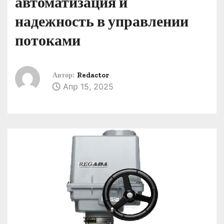
автоматизация и
о
надежность в управлении
м
у
потоками
Автор:
Redactor
Апр 15, 2025