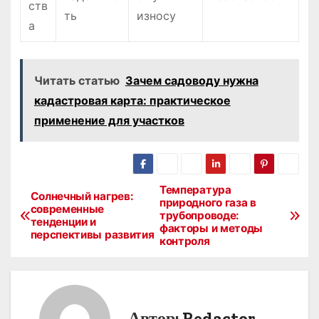
ств
ть
износу
а
Читать статью
Зачем садоводу нужна
кадастровая карта: практическое
применение для участков
Температура
Н
Солнечный нагрев:
природного газа в
современные
трубопроводе:
а
тенденции и
факторы и методы
перспективы развития
контроля
в
и
г
Автор:
Redactor