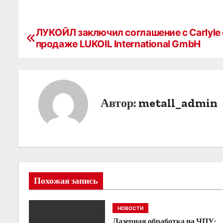
ЛУКОЙЛ заключил соглашение с Carlyle 
Н
продаже LUKOIL International GmbH
а
в
и
Автор:
metall_admin
г
а
ц
и
Похожая запись
я
НОВОСТИ
п
Лазерная обработка на ЧПУ: