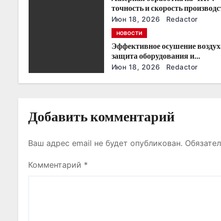
о
точность и скорость производс
Июн 18, 2026
Redactor
з
НОВОСТИ
Эффективное осушение воздух
а
защита оборудования и
производства
п
Июн 18, 2026
Redactor
и
с
Добавить комментарий
я
Ваш адрес email не будет опубликован.
Обязате
м
Комментарий
*