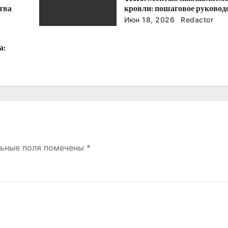
тва
кровли: пошаговое руковод
советы
Июн 18, 2026
Redactor
а:
льные поля помечены
*