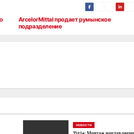
о
ArcelorMittal продает румынское
подразделение
НОВОСТИ
Title: Монтаж наплавляем