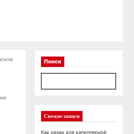
нском
Поиск
П
ние
Свежие записи
Как резак для капиллярной