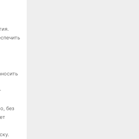
тия.
еспечить
аносить
т
о, без
ет
ску.