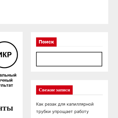
Поиск
П
Свежие записи
Как резак для капиллярной
енты
трубки упрощает работу