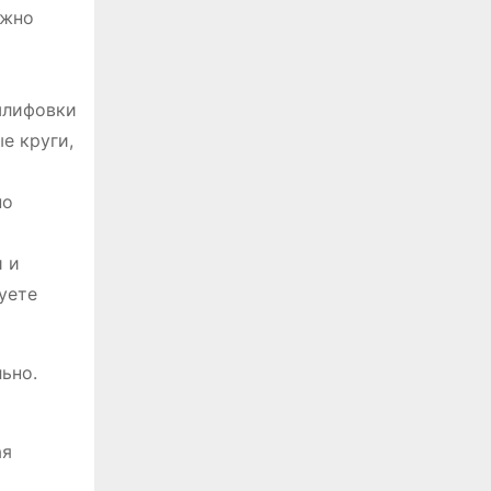
ожно
шлифовки
е круги,
но
и и
уете
ьно.
ая