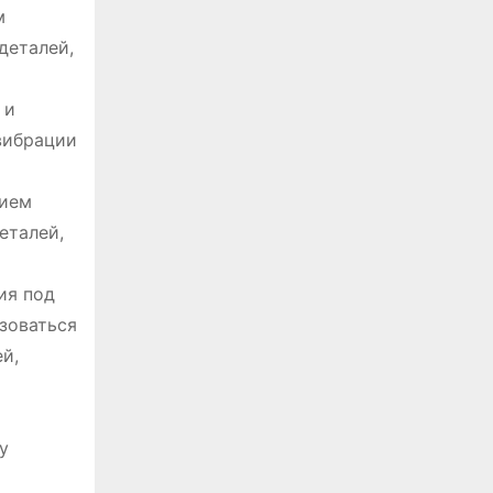
м
деталей,
 и
вибрации
вием
еталей,
ия под
зоваться
й,
у