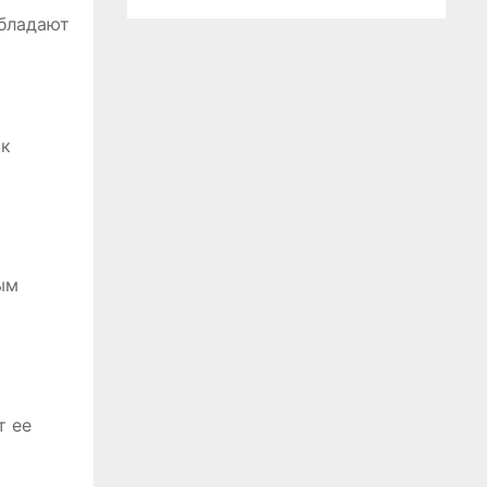
обладают
 к
ым
т ее