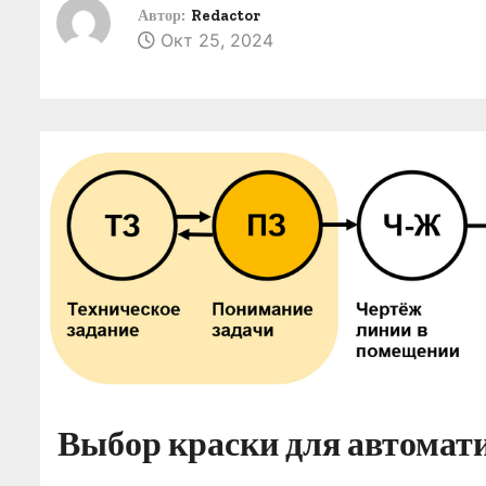
о
Автор:
Redactor
Окт 25, 2024
м
у
Выбор краски для автомат