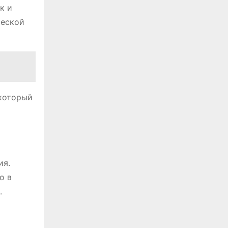
к и
ческой
 который
ия.
о в
.