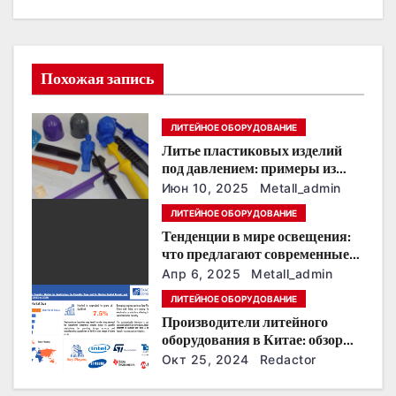
ц
и
Похожая запись
я
ЛИТЕЙНОЕ ОБОРУДОВАНИЕ
п
Литье пластиковых изделий
о
под давлением: примеры из
разных отраслей
Июн 10, 2025
Metall_admin
з
ЛИТЕЙНОЕ ОБОРУДОВАНИЕ
Тенденции в мире освещения:
а
что предлагают современные
магазины светильников
п
Апр 6, 2025
Metall_admin
ЛИТЕЙНОЕ ОБОРУДОВАНИЕ
и
Производители литейного
оборудования в Китае: обзор
с
рынка
Окт 25, 2024
Redactor
я