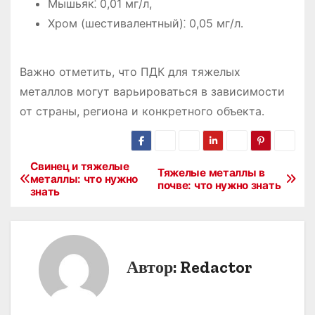
Мышьяк⁚ 0,01 мг/л,
Хром (шестивалентный)⁚ 0,05 мг/л․
Важно отметить, что ПДК для тяжелых
металлов могут варьироваться в зависимости
от страны, региона и конкретного объекта․
Свинец и тяжелые
Н
Тяжелые металлы в
металлы: что нужно
почве: что нужно знать
знать
а
в
и
Автор:
Redactor
г
а