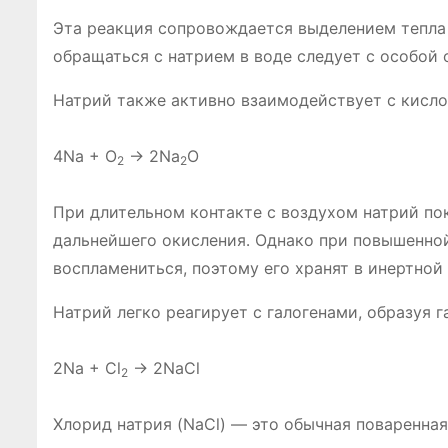
Эта реакция сопровождается выделением тепла
обращаться с натрием в воде следует с особой
Натрий также активно взаимодействует с кисло
4Na + O
→ 2Na
O
2
2
При длительном контакте с воздухом натрий по
дальнейшего окисления․ Однако при повышенной
воспламениться, поэтому его хранят в инертной
Натрий легко реагирует с галогенами, образуя г
2Na + Cl
→ 2NaCl
2
Хлорид натрия (NaCl) ― это обычная поваренна