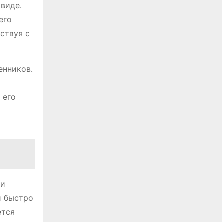
 виде․
 его
ствуя с
енников․
й
 его
ри
й быстро
ется