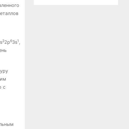
вленного
металлов
2
6
1
s
2p
3s
,
ень
туру
шим
о с
альным