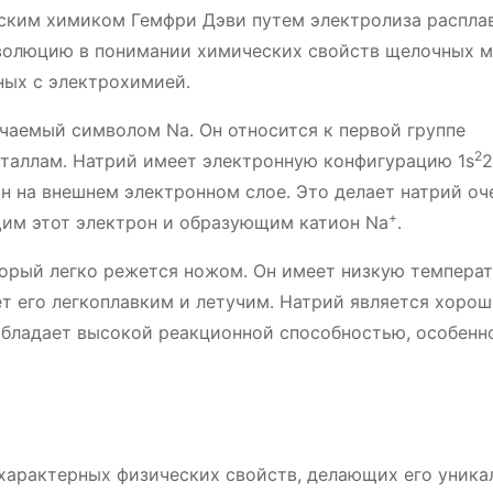
йским химиком Гемфри Дэви путем электролиза распла
еволюцию в понимании химических свойств щелочных 
ных с электрохимией․
ачаемый символом Na․ Он относится к первой группе
2
еталлам․ Натрий имеет электронную конфигурацию 1s
2
он на внешнем электронном слое․ Это делает натрий оч
+
им этот электрон и образующим катион Na
․
торый легко режется ножом․ Он имеет низкую темпера
лает его легкоплавким и летучим․ Натрий является хоро
обладает высокой реакционной способностью, особенн
 характерных физических свойств, делающих его уник