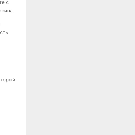
те с
осина․
н
ость
оторый