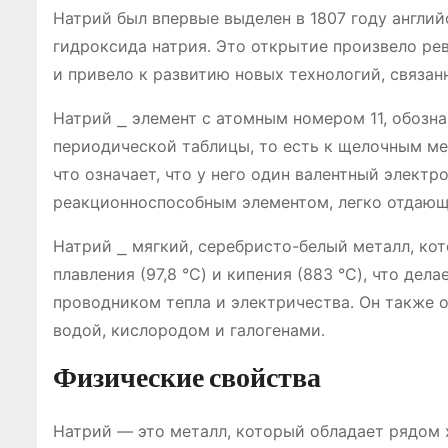
Натрий был впервые выделен в 1807 году англи
гидроксида натрия․ Это открытие произвело р
и привело к развитию новых технологий, связан
Натрий ⎯ элемент с атомным номером 11, обозн
периодической таблицы, то есть к щелочным м
что означает, что у него один валентный электр
реакционноспособным элементом, легко отдающ
Натрий ⎯ мягкий, серебристо-белый металл, ко
плавления (97,8 °C) и кипения (883 °C), что де
проводником тепла и электричества․ Он также 
водой, кислородом и галогенами․
Физические свойства
Натрий ― это металл, который обладает рядом