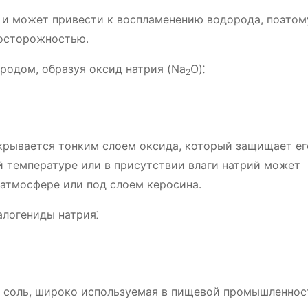
 и может привести к воспламенению водорода, поэтом
 осторожностью․
родом, образуя оксид натрия (Na
O)⁚
2
крывается тонким слоем оксида, который защищает ег
 температуре или в присутствии влаги натрий может
 атмосфере или под слоем керосина․
алогениды натрия⁚
я соль, широко используемая в пищевой промышленнос