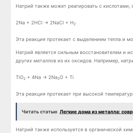
Натрий также может реагировать с кислотами, 
2Na + 2HCl → 2NaCl + H
2
Эта реакция протекает с выделением тепла и м
Натрий является сильным восстановителем и ис
других металлов из их оксидов․ Например, натри
TiO
+ 4Na → 2Na
O + Ti
2
2
Эта реакция протекает при высокой температур
Читать статью
Легкие дома из металла: сов
Натрий также используется в органической хим