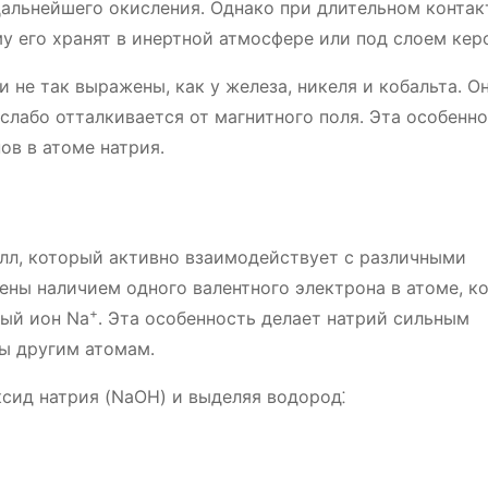
дальнейшего окисления․ Однако при длительном контак
у его хранят в инертной атмосфере или под слоем кер
 не так выражены, как у железа, никеля и кобальта․ О
слабо отталкивается от магнитного поля․ Эта особенн
ов в атоме натрия․
лл, который активно взаимодействует с различными
ены наличием одного валентного электрона в атоме, к
+
ный ион Na
․ Эта особенность делает натрий сильным
ы другим атомам․
ксид натрия (NaOH) и выделяя водород⁚