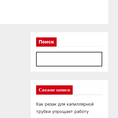
Поиск
П
Свежие записи
Как резак для капиллярной
трубки упрощает работу