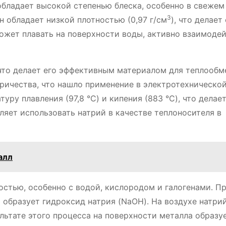
обладает высокой степенью блеска, особенно в свежем
3
н обладает низкой плотностью (0,97 г/см
), что делает
может плавать на поверхности воды, активно взаимодей
что делает его эффективным материалом для теплообм
ричества, что нашло применение в электротехническо
у плавления (97,8 °C) и кипения (883 °C), что делает
ляет использовать натрий в качестве теплоносителя в
алл
стью, особенно с водой, кислородом и галогенами․ П
 образует гидроксид натрия (NaOH)․ На воздухе натри
ультате этого процесса на поверхности металла образу