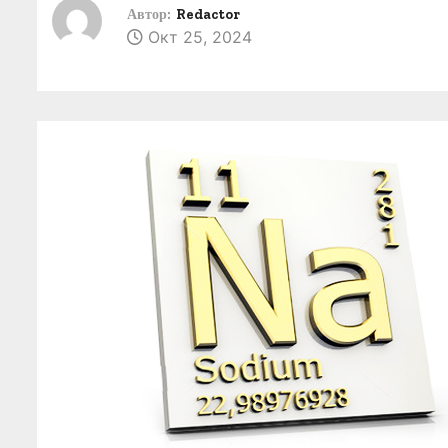
о
Автор:
Redactor
Окт 25, 2024
м
у