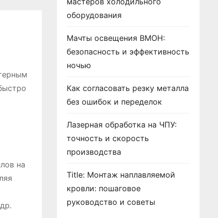
мастеров холодильного
оборудования
Мачты освещения ВМОН:
безопасность и эффективность
ночью
ктерным
 быстро
Как согласовать резку металла
о
без ошибок и переделок
Лазерная обработка на ЧПУ:
точность и скорость
производства
лов на
Title: Монтаж наплавляемой
ляя
кровли: пошаговое
руководство и советы
др․