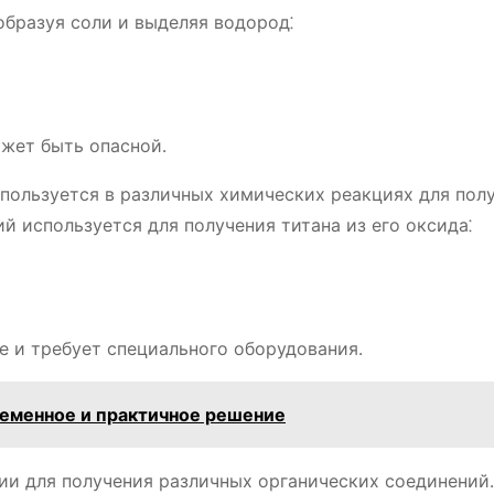
образуя соли и выделяя водород⁚
ожет быть опасной․
пользуется в различных химических реакциях для пол
й используется для получения титана из его оксида⁚
е и требует специального оборудования․
ременное и практичное решение
ии для получения различных органических соединений․