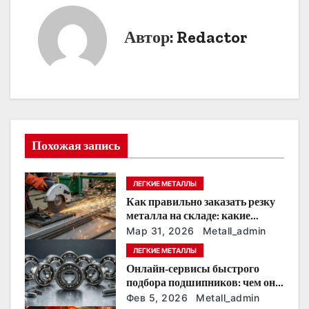
и
г
Автор:
Redactor
а
ц
и
я
Похожая запись
п
ЛЕГКИЕ МЕТАЛЛЫ
о
Как правильно заказать резку
металла на складе: какие
з
размеры и допуски нужно сразу
Мар 31, 2026
Metall_admin
согласовать с поставщиком
а
ЛЕГКИЕ МЕТАЛЛЫ
Онлайн‑сервисы быстрого
п
подбора подшипников: чем они
помогают снабженцу на
Фев 5, 2026
Metall_admin