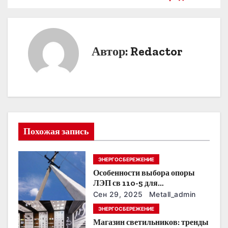
в
и
Автор:
Redactor
г
а
ц
и
Похожая запись
я
п
ЭНЕРГОСБЕРЕЖЕНИЕ
Особенности выбора опоры
о
ЛЭП св 110-5 для
строительства электросетей
з
Сен 29, 2025
Metall_admin
ЭНЕРГОСБЕРЕЖЕНИЕ
а
Магазин светильников: тренды