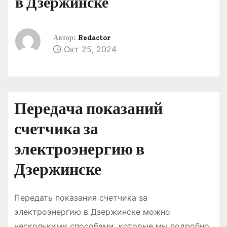
в Дзержинске
о
м
у
Автор:
Redactor
Окт 25, 2024
Передача показаний
счетчика за
электроэнергию в
Дзержинске
Передать показания счетчика за
электроэнергию в Дзержинске можно
несколькими способами, которые мы подробно