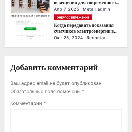
освещения для современного
п
интерьера
Апр 7, 2025
Metall_admin
и
ЭНЕРГОСБЕРЕЖЕНИЕ
Когда передавать показания
с
счетчиков электроэнергии в
Дзержинске?
Окт 25, 2024
Redactor
я
м
Добавить комментарий
Ваш адрес email не будет опубликован.
Обязательные поля помечены
*
Комментарий
*