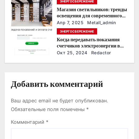
з
ЭНЕРГОСБЕРЕЖЕНИЕ
Магазин светильников: тренды
а
освещения для современного
интерьера
п
Апр 7, 2025
Metall_admin
ЭНЕРГОСБЕРЕЖЕНИЕ
и
Когда передавать показания
счетчиков электроэнергии в
с
Дзержинске?
Окт 25, 2024
Redactor
я
м
Добавить комментарий
Ваш адрес email не будет опубликован.
Обязательные поля помечены
*
Комментарий
*