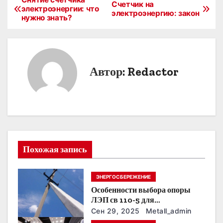
Н
Счетчик на
электроэнергии: что
электроэнергию: закон
нужно знать?
а
в
и
Автор:
Redactor
г
а
ц
и
Похожая запись
я
ЭНЕРГОСБЕРЕЖЕНИЕ
п
Особенности выбора опоры
о
ЛЭП св 110-5 для
строительства электросетей
Сен 29, 2025
Metall_admin