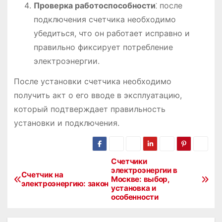
Проверка работоспособности
⁚ после
подключения счетчика необходимо
убедиться, что он работает исправно и
правильно фиксирует потребление
электроэнергии.
После установки счетчика необходимо
получить акт о его вводе в эксплуатацию,
который подтверждает правильность
установки и подключения.
Счетчики
Н
электроэнергии в
Счетчик на
Москве: выбор,
а
электроэнергию: закон
установка и
особенности
в