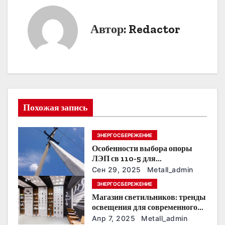
и
г
Автор:
Redactor
а
ц
и
я
Похожая запись
п
ЭНЕРГОСБЕРЕЖЕНИЕ
о
Особенности выбора опоры
ЛЭП св 110-5 для
з
строительства электросетей
Сен 29, 2025
Metall_admin
а
ЭНЕРГОСБЕРЕЖЕНИЕ
Магазин светильников: тренды
п
освещения для современного
интерьера
Апр 7, 2025
Metall_admin