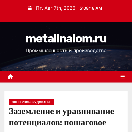
П
Пт. Авг 7th, 2026
5:08:19 AM
е
р
е
metallnalom.ru
й
т
Промышленность и производство
и
к
с
о
д
е
р
ЭЛЕКТРООБОРУДОВАНИЕ
Заземление и уравнивание
ж
и
потенциалов: пошаговое
м