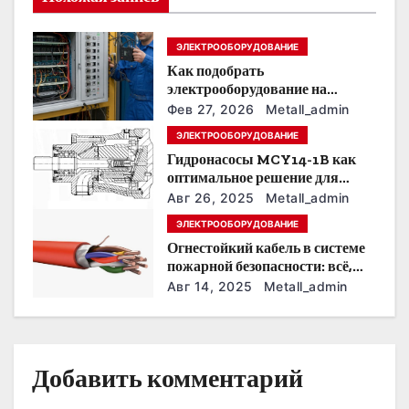
я
п
ЭЛЕКТРООБОРУДОВАНИЕ
Как подобрать
о
электрооборудование на
предприятии под тяжелые
з
Фев 27, 2026
Metall_admin
условия эксплуатации
ЭЛЕКТРООБОРУДОВАНИЕ
а
Гидронасосы MCY14-1B как
оптимальное решение для
п
модернизации гидросистем
Авг 26, 2025
Metall_admin
и
ЭЛЕКТРООБОРУДОВАНИЕ
Огнестойкий кабель в системе
с
пожарной безопасности: всё,
что нужно знать
Авг 14, 2025
Metall_admin
я
м
Добавить комментарий