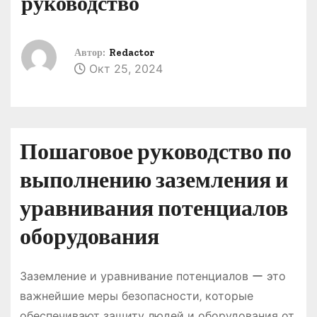
руководство
о
м
у
Автор:
Redactor
Окт 25, 2024
Пошаговое руководство по
выполнению заземления и
уравнивания потенциалов
оборудования
Заземление и уравнивание потенциалов ー это
важнейшие меры безопасности‚ которые
обеспечивают защиту людей и оборудования от