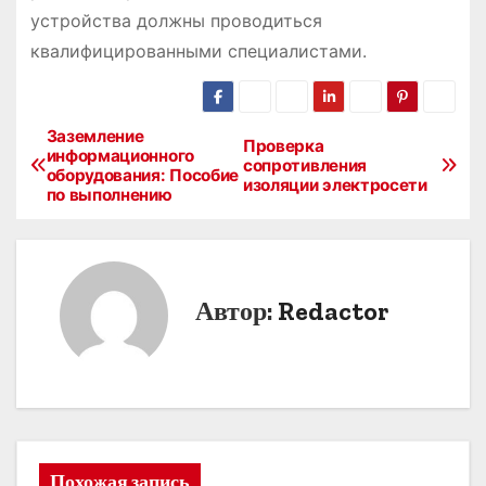
устройства должны проводиться
квалифицированными специалистами.
Заземление
Н
Проверка
информационного
сопротивления
оборудования: Пособие
а
изоляции электросети
по выполнению
в
и
Автор:
Redactor
г
а
ц
и
Похожая запись