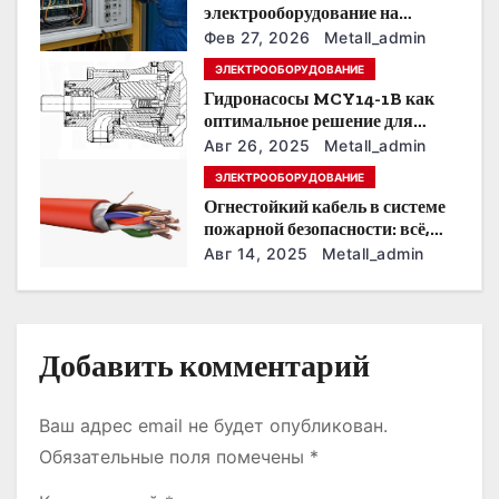
о
электрооборудование на
предприятии под тяжелые
Фев 27, 2026
Metall_admin
з
условия эксплуатации
ЭЛЕКТРООБОРУДОВАНИЕ
Гидронасосы MCY14-1B как
а
оптимальное решение для
модернизации гидросистем
п
Авг 26, 2025
Metall_admin
ЭЛЕКТРООБОРУДОВАНИЕ
и
Огнестойкий кабель в системе
пожарной безопасности: всё,
с
что нужно знать
Авг 14, 2025
Metall_admin
я
м
Добавить комментарий
Ваш адрес email не будет опубликован.
Обязательные поля помечены
*