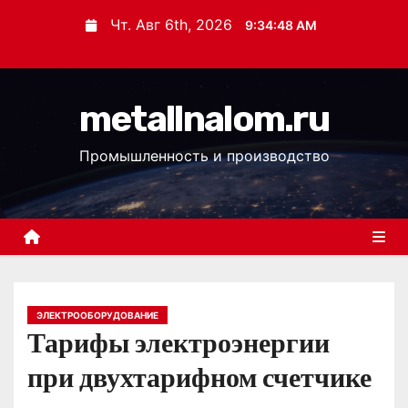
П
Чт. Авг 6th, 2026
9:34:49 AM
е
р
е
metallnalom.ru
й
т
Промышленность и производство
и
к
с
о
д
е
р
ЭЛЕКТРООБОРУДОВАНИЕ
Тарифы электроэнергии
ж
и
при двухтарифном счетчике
м