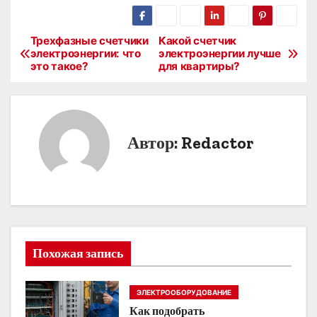
Трехфазные счетчики
Какой счетчик
Н
электроэнергии: что
электроэнергии лучше
это такое?
для квартиры?
а
в
и
Автор:
Redactor
г
а
ц
и
Похожая запись
я
ЭЛЕКТРООБОРУДОВАНИЕ
п
Как подобрать