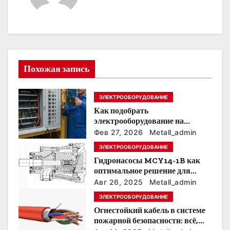
ц
и
я
Похожая запись
п
о
ЭЛЕКТРООБОРУДОВАНИЕ
Как подобрать
з
электрооборудование на
предприятии под тяжелые
Фев 27, 2026
Metall_admin
а
условия эксплуатации
ЭЛЕКТРООБОРУДОВАНИЕ
п
Гидронасосы MCY14-1B как
оптимальное решение для
и
модернизации гидросистем
Авг 26, 2025
Metall_admin
с
ЭЛЕКТРООБОРУДОВАНИЕ
Огнестойкий кабель в системе
я
пожарной безопасности: всё,