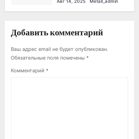
что нужно знать
Авг 14, 2025
Metall_admin
м
Добавить комментарий
Ваш адрес email не будет опубликован.
Обязательные поля помечены
*
Комментарий
*