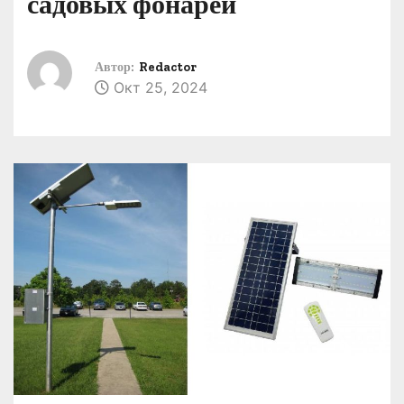
садовых фонарей
о
м
у
Автор:
Redactor
Окт 25, 2024