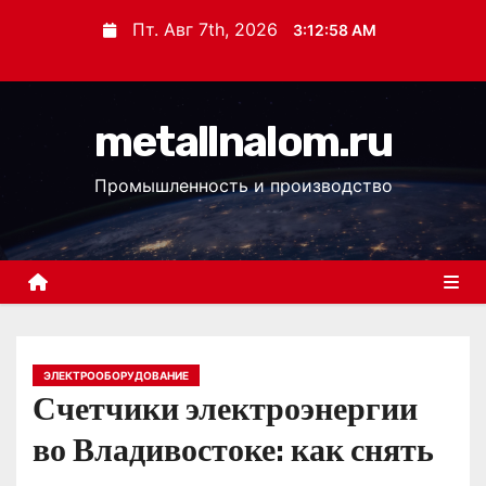
П
Пт. Авг 7th, 2026
3:12:59 AM
е
р
е
metallnalom.ru
й
т
Промышленность и производство
и
к
с
о
д
е
р
ЭЛЕКТРООБОРУДОВАНИЕ
Счетчики электроэнергии
ж
и
во Владивостоке: как снять
м