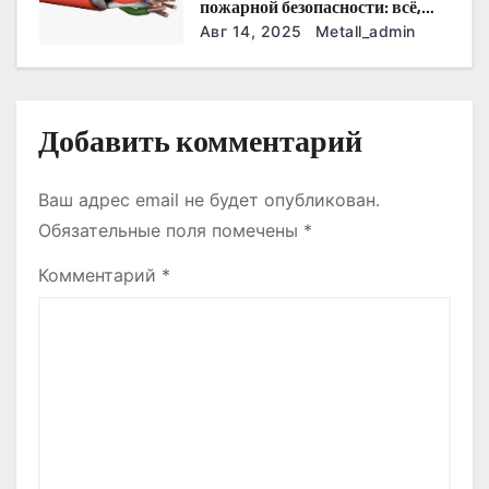
с
пожарной безопасности: всё,
что нужно знать
Авг 14, 2025
Metall_admin
я
м
Добавить комментарий
Ваш адрес email не будет опубликован.
Обязательные поля помечены
*
Комментарий
*