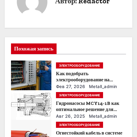
Автор:
Redactor
г
а
ц
и
Похожая запись
я
п
ЭЛЕКТРООБОРУДОВАНИЕ
Как подобрать
о
электрооборудование на
предприятии под тяжелые
з
Фев 27, 2026
Metall_admin
условия эксплуатации
ЭЛЕКТРООБОРУДОВАНИЕ
а
Гидронасосы MCY14-1B как
оптимальное решение для
п
модернизации гидросистем
Авг 26, 2025
Metall_admin
и
ЭЛЕКТРООБОРУДОВАНИЕ
Огнестойкий кабель в системе