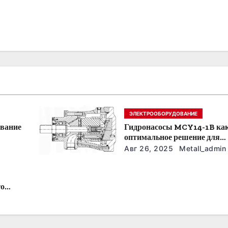
ЭЛЕКТРООБОРУДОВАНИЕ
ование
Гидронасосы MCY14-1B ка
оптимальное решение для
модернизации гидросистем
Авг 26, 2025
Metall_admin
то