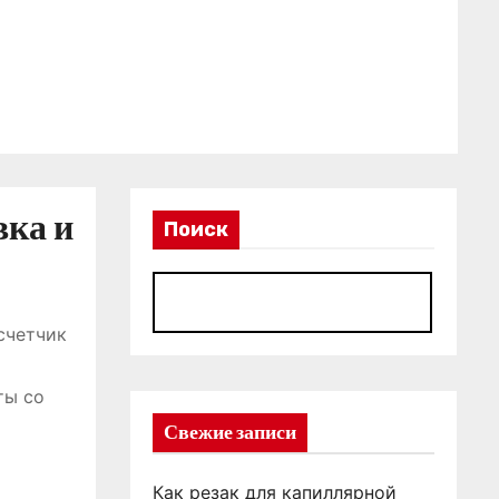
вка и
Поиск
П
счетчик
ты со
Свежие записи
Как резак для капиллярной