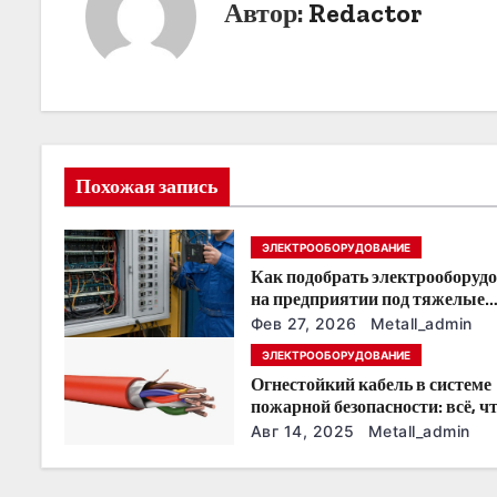
Автор:
Redactor
г
а
ц
и
Похожая запись
я
ЭЛЕКТРООБОРУДОВАНИЕ
п
Как подобрать электрооборуд
о
на предприятии под тяжелые
условия эксплуатации
Фев 27, 2026
Metall_admin
з
ЭЛЕКТРООБОРУДОВАНИЕ
Огнестойкий кабель в системе
а
пожарной безопасности: всё, ч
нужно знать
п
Авг 14, 2025
Metall_admin
и