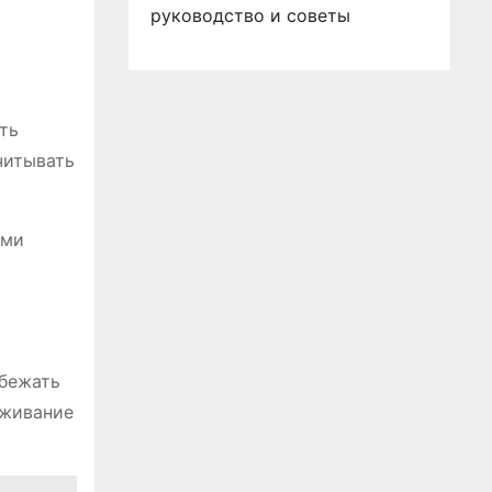
руководство и советы
ть
читывать
ыми
збежать
уживание