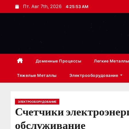
П
Пт. Авг 7th, 2026
4:25:54 AM
е
р
е
й
т
и
к
Доменные Процессы
Легкие Металлы
с
Тяжелые Металлы
Электрооборудование
о
д
е
р
ЭЛЕКТРООБОРУДОВАНИЕ
Счетчики электроэнерг
ж
и
обслуживание
м