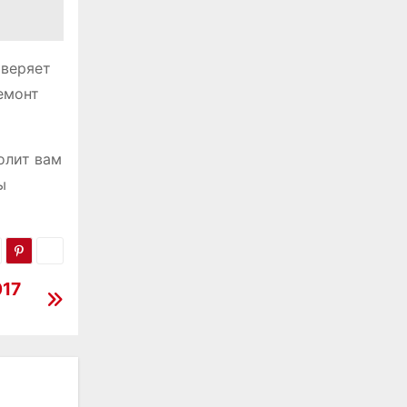
оверяет
емонт
олит вам
ы
017