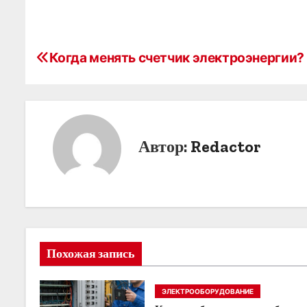
Н
Когда менять счетчик электроэнергии?
а
в
и
Автор:
Redactor
г
а
ц
и
Похожая запись
я
ЭЛЕКТРООБОРУДОВАНИЕ
п