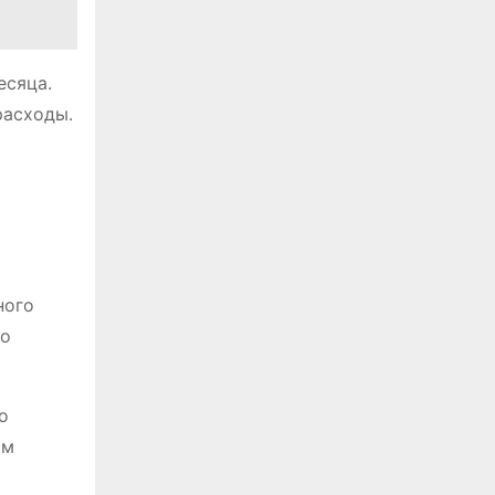
есяца.
расходы.
ного
ко
о
ом