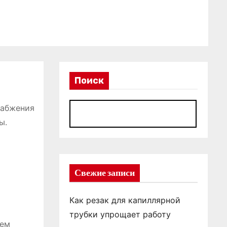
Поиск
набжения
П
ы.
Свежие записи
Как резак для капиллярной
трубки упрощает работу
тем