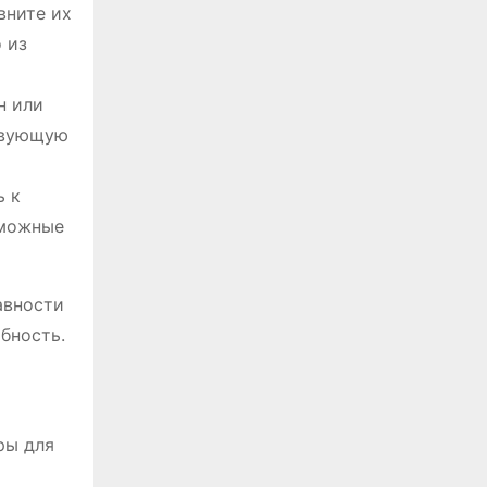
вните их
 из
н или
ствующую
ь к
зможные
авности
бность.
ры для