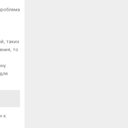
проблема
й, таких
ения, то
ину
 для
и к