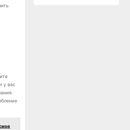
нить
ите
и у вас
зания.
ебление
ское