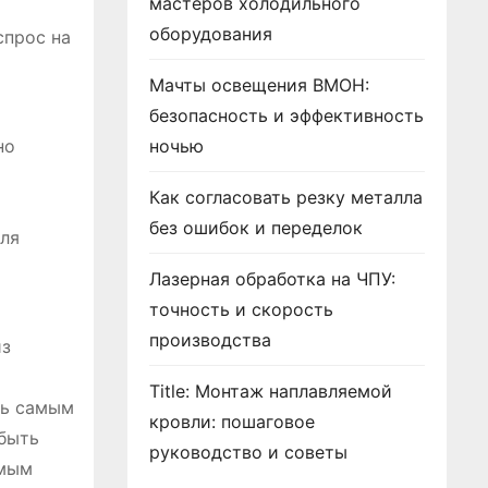
мастеров холодильного
оборудования
спрос на
Мачты освещения ВМОН:
безопасность и эффективность
но
ночью
Как согласовать резку металла
без ошибок и переделок
для
Лазерная обработка на ЧПУ:
точность и скорость
производства
из
Title: Монтаж наплавляемой
ть самым
кровли: пошаговое
 быть
руководство и советы
амым