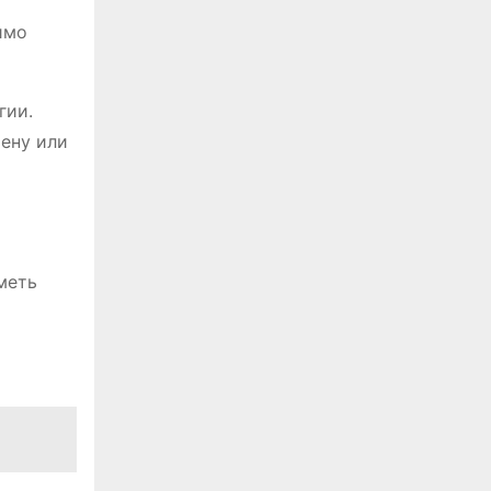
имо
гии.
мену или
меть
я