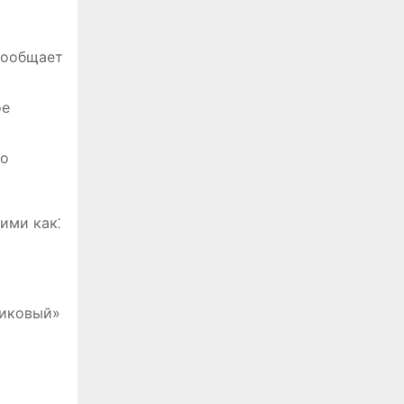
сообщает
ое
го
ими как⁚
пиковый»