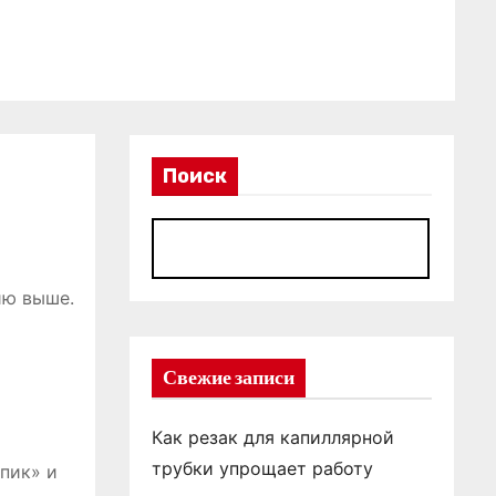
Поиск
П
ию выше.
Свежие записи
Как резак для капиллярной
трубки упрощает работу
упик» и