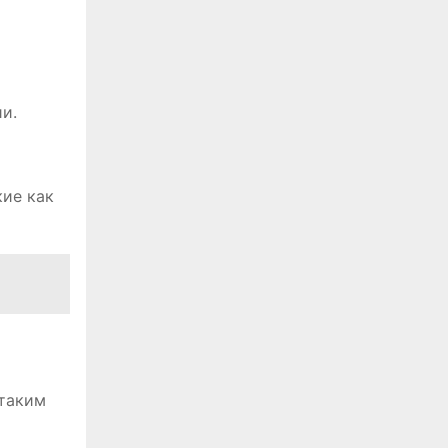
и.
кие как
 таким