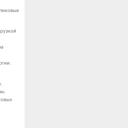
 пиковые
грузкой
на
ргии.
‚
ны.
ковых