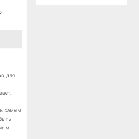
о
в‚ для
вает‚
ть самым
 быть
амым