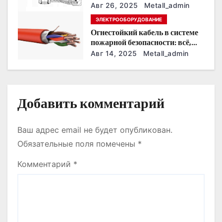
п
модернизации гидросистем
Авг 26, 2025
Metall_admin
и
ЭЛЕКТРООБОРУДОВАНИЕ
Огнестойкий кабель в системе
с
пожарной безопасности: всё,
что нужно знать
Авг 14, 2025
Metall_admin
я
м
Добавить комментарий
Ваш адрес email не будет опубликован.
Обязательные поля помечены
*
Комментарий
*