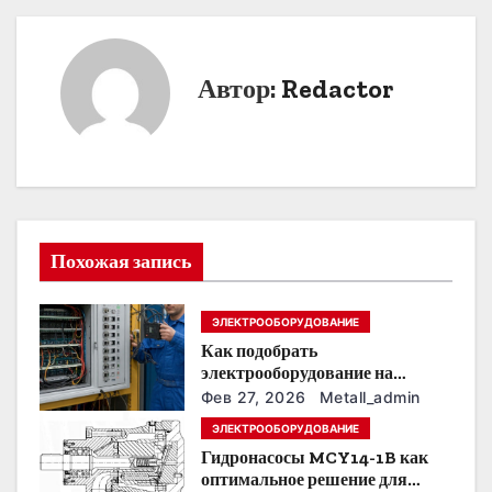
в
и
Автор:
Redactor
г
а
ц
и
Похожая запись
я
п
ЭЛЕКТРООБОРУДОВАНИЕ
Как подобрать
о
электрооборудование на
предприятии под тяжелые
з
Фев 27, 2026
Metall_admin
условия эксплуатации
ЭЛЕКТРООБОРУДОВАНИЕ
а
Гидронасосы MCY14-1B как
оптимальное решение для