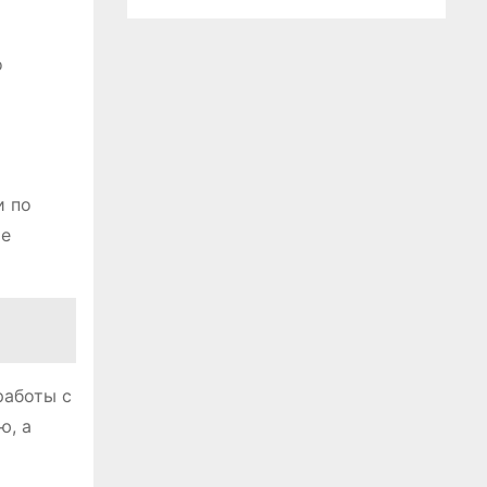
о
и по
ые
работы с
ю, а