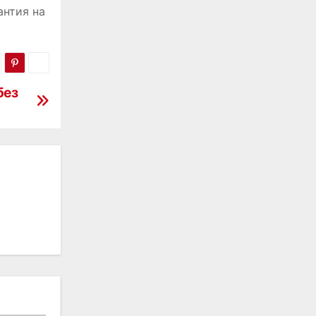
антия на
без