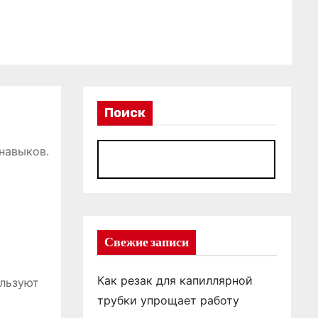
Поиск
навыков.
П
Свежие записи
Как резак для капиллярной
ользуют
трубки упрощает работу