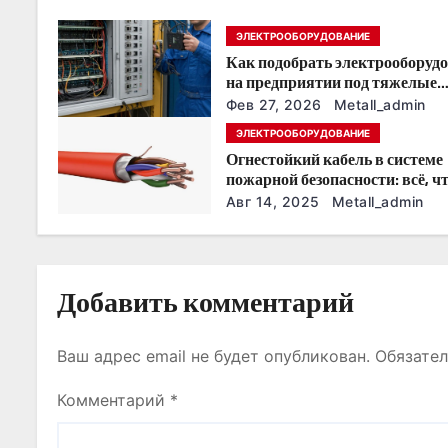
я
ЭЛЕКТРООБОРУДОВАНИЕ
п
Как подобрать электрооборуд
о
на предприятии под тяжелые
условия эксплуатации
Фев 27, 2026
Metall_admin
з
ЭЛЕКТРООБОРУДОВАНИЕ
Огнестойкий кабель в системе
а
пожарной безопасности: всё, ч
нужно знать
п
Авг 14, 2025
Metall_admin
и
с
Добавить комментарий
я
Ваш адрес email не будет опубликован.
Обязате
м
Комментарий
*