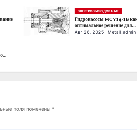
ЭЛЕКТРООБОРУДОВАНИЕ
ование
Гидронасосы MCY14-1B ка
оптимальное решение для
модернизации гидросистем
Авг 26, 2025
Metall_admin
то
льные поля помечены
*