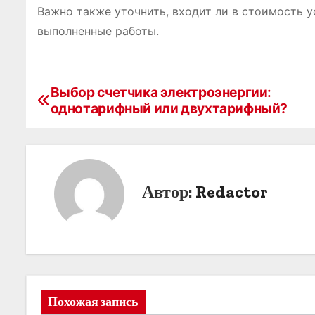
Важно также уточнить, входит ли в стоимость у
выполненные работы.
Выбор счетчика электроэнергии:
Н
однотарифный или двухтарифный?
а
в
и
Автор:
Redactor
г
а
ц
и
Похожая запись