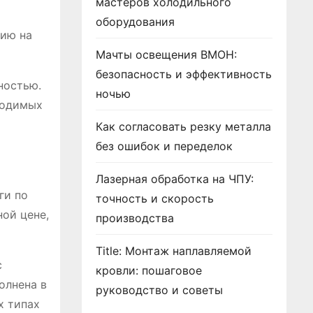
мастеров холодильного
оборудования
тию на
Мачты освещения ВМОН:
безопасность и эффективность
ностью.
ночью
ходимых
Как согласовать резку металла
без ошибок и переделок
Лазерная обработка на ЧПУ:
ги по
точность и скорость
ной цене,
производства
Title: Монтаж наплавляемой
с
кровли: пошаговое
олнена в
руководство и советы
х типах