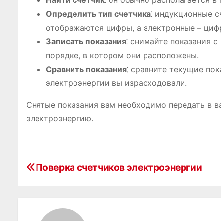
Найти счетчик
⁚ он обычно располагается в
Определить тип счетчика
⁚ индукционные с
отображаются цифры, а электронные – циф
Записать показания
⁚ снимайте показания с
порядке, в котором они расположены.
Сравнить показания
⁚ сравните текущие по
электроэнергии вы израсходовали.
Снятые показания вам необходимо передать в в
электроэнергию.
Н
Поверка счетчиков электроэнергии
а
в