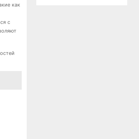
акие как
ся с
воляют
ностей