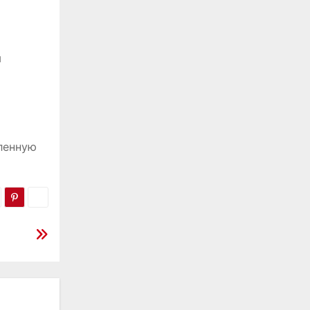
м
ленную