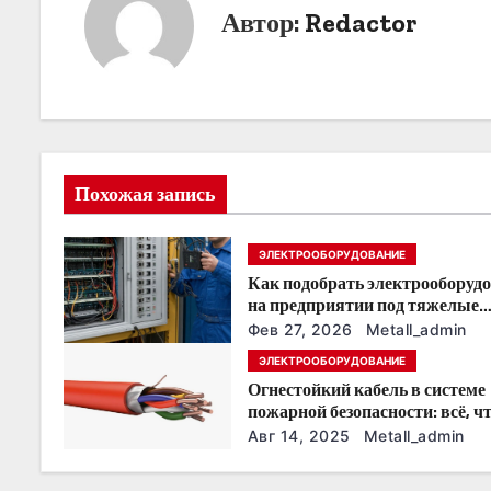
и
Автор:
Redactor
г
а
ц
и
Похожая запись
я
ЭЛЕКТРООБОРУДОВАНИЕ
п
Как подобрать электрооборуд
о
на предприятии под тяжелые
условия эксплуатации
Фев 27, 2026
Metall_admin
з
ЭЛЕКТРООБОРУДОВАНИЕ
Огнестойкий кабель в системе
а
пожарной безопасности: всё, ч
нужно знать
п
Авг 14, 2025
Metall_admin
и