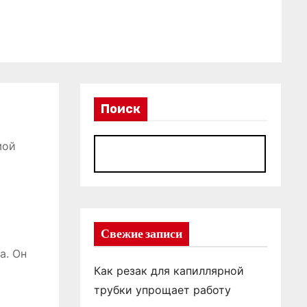
Поиск
мой
П
Свежие записи
а. Он
Как резак для капиллярной
трубки упрощает работу