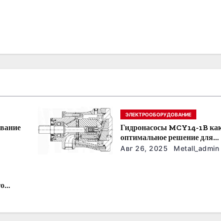
ЭЛЕКТРООБОРУДОВАНИЕ
ование
Гидронасосы MCY14-1B ка
оптимальное решение для
модернизации гидросистем
Авг 26, 2025
Metall_admin
то