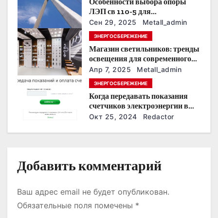
Особенности выбора опоры
о
ЛЭП св 110-5 для
строительства электросетей
з
Сен 29, 2025
Metall_admin
ЭНЕРГОСБЕРЕЖЕНИЕ
а
Магазин светильников: тренды
освещения для современного
п
интерьера
Апр 7, 2025
Metall_admin
и
ЭНЕРГОСБЕРЕЖЕНИЕ
Когда передавать показания
с
счетчиков электроэнергии в
Дзержинске?
Окт 25, 2024
Redactor
я
м
Добавить комментарий
Ваш адрес email не будет опубликован.
Обязательные поля помечены
*