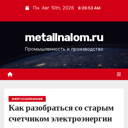
П
Пн. Авг 10th, 2026
8:26:54 AM
е
р
е
metallnalom.ru
й
т
Промышленность и производство
и
к
с
о
д
е
р
ЭНЕРГОСБЕРЕЖЕНИЕ
Как разобраться со старым
ж
и
счетчиком электроэнергии
м