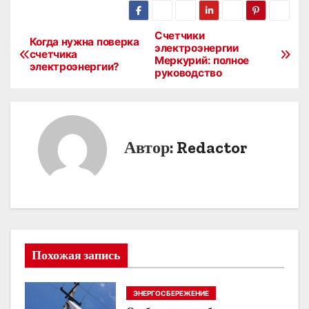
Счетчики
Н
Когда нужна поверка
электроэнергии
счетчика
Меркурий: полное
а
электроэнергии?
руководство
в
и
Автор:
Redactor
г
а
ц
и
Похожая запись
я
п
ЭНЕРГОСБЕРЕЖЕНИЕ