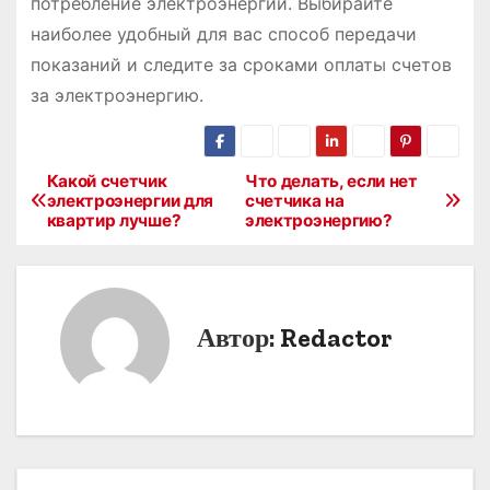
потребление электроэнергии. Выбирайте
наиболее удобный для вас способ передачи
показаний и следите за сроками оплаты счетов
за электроэнергию.
Какой счетчик
Что делать, если нет
Н
электроэнергии для
счетчика на
квартир лучше?
электроэнергию?
а
в
и
Автор:
Redactor
г
а
ц