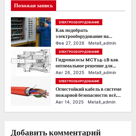
и
Похожая запись
я
ЭЛЕКТРООБОРУДОВАНИЕ
п
Как подобрать
о
электрооборудование на
предприятии под тяжелые
Фев 27, 2026
Metall_admin
з
условия эксплуатации
ЭЛЕКТРООБОРУДОВАНИЕ
Гидронасосы MCY14-1B как
а
оптимальное решение для
модернизации гидросистем
п
Авг 26, 2025
Metall_admin
ЭЛЕКТРООБОРУДОВАНИЕ
и
Огнестойкий кабель в системе
пожарной безопасности: всё,
с
что нужно знать
Авг 14, 2025
Metall_admin
я
м
Добавить комментарий