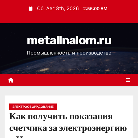
П
Сб. Авг 8th, 2026
2:55:01 AM
е
р
е
metallnalom.ru
й
т
Промышленность и производство
и
к
с
о
д
е
р
ЭЛЕКТРООБОРУДОВАНИЕ
Как получить показания
ж
и
счетчика за электроэнергию
м