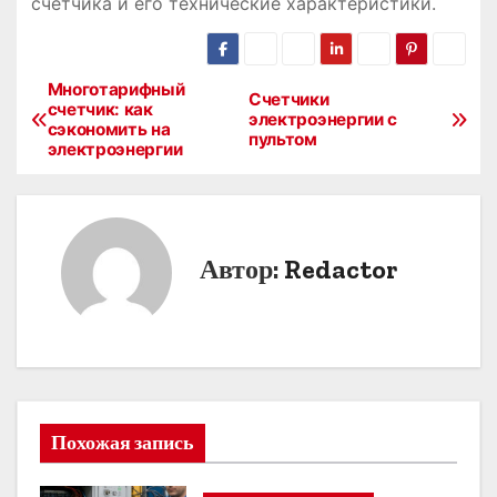
счетчика и его технические характеристики.
Многотарифный
Н
Счетчики
счетчик: как
электроэнергии с
сэкономить на
а
пультом
электроэнергии
в
и
Автор:
Redactor
г
а
ц
и
Похожая запись
я