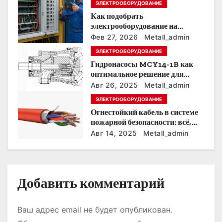
п
ЭЛЕКТРООБОРУДОВАНИЕ
Как подобрать
о
электрооборудование на
предприятии под тяжелые
з
Фев 27, 2026
Metall_admin
условия эксплуатации
ЭЛЕКТРООБОРУДОВАНИЕ
а
Гидронасосы MCY14-1B как
оптимальное решение для
п
модернизации гидросистем
Авг 26, 2025
Metall_admin
и
ЭЛЕКТРООБОРУДОВАНИЕ
Огнестойкий кабель в системе
с
пожарной безопасности: всё,
что нужно знать
Авг 14, 2025
Metall_admin
я
м
Добавить комментарий
Ваш адрес email не будет опубликован.