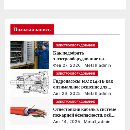
ц
и
Похожая запись
я
п
ЭЛЕКТРООБОРУДОВАНИЕ
Как подобрать
о
электрооборудование на
предприятии под тяжелые
з
Фев 27, 2026
Metall_admin
условия эксплуатации
ЭЛЕКТРООБОРУДОВАНИЕ
а
Гидронасосы MCY14-1B как
оптимальное решение для
п
модернизации гидросистем
Авг 26, 2025
Metall_admin
и
ЭЛЕКТРООБОРУДОВАНИЕ
Огнестойкий кабель в системе
с
пожарной безопасности: всё,
что нужно знать
Авг 14, 2025
Metall_admin
я