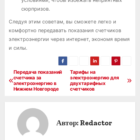
сюрпризов.
Следуя этим советам, вы сможете легко и
комфортно передавать показания счетчиков
электроэнергии через интернет, экономя время
и силы.
Передача показаний
Тарифы на
Н
счетчика за
электроэнергию для
электроэнергию в
двухтарифных
а
Нижнем Новгороде
счетчиков
в
и
Автор:
Redactor
г
а