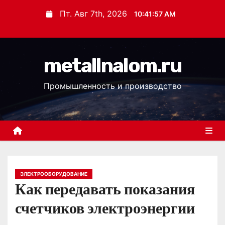
П
Пт. Авг 7th, 2026
10:41:58 AM
е
р
е
metallnalom.ru
й
т
Промышленность и производство
и
к
с
о
д
е
р
ЭЛЕКТРООБОРУДОВАНИЕ
Как передавать показания
ж
и
счетчиков электроэнергии
м