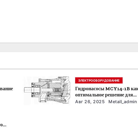
ЭЛЕКТРООБОРУДОВАНИЕ
ование
Гидронасосы MCY14-1B ка
оптимальное решение для
модернизации гидросистем
Авг 26, 2025
Metall_admin
то