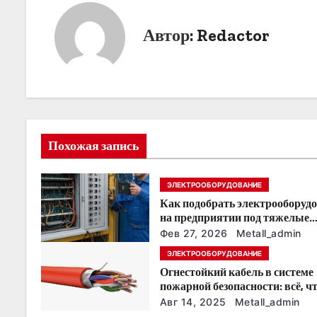
и
Автор:
Redactor
г
а
ц
и
Похожая запись
я
ЭЛЕКТРООБОРУДОВАНИЕ
п
Как подобрать электрооборуд
о
на предприятии под тяжелые
условия эксплуатации
Фев 27, 2026
Metall_admin
з
ЭЛЕКТРООБОРУДОВАНИЕ
Огнестойкий кабель в системе
а
пожарной безопасности: всё, ч
нужно знать
п
Авг 14, 2025
Metall_admin