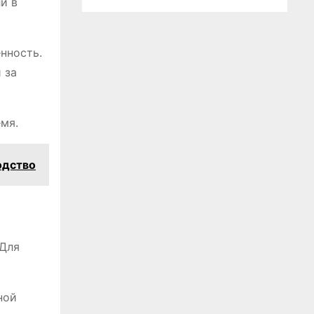
и в
нность.
 за
мя.
одство
 Для
ной