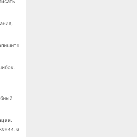
писать
ания,
запишите
шибок.
обный
ации.
жении, а