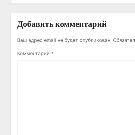
и
с
Добавить комментарий
я
Ваш адрес email не будет опубликован.
Обязате
м
Комментарий
*