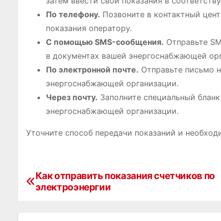
затем ввести свои показания в соответств
По телефону.
Позвоните в контактный цен
показания оператору.
С помощью SMS-сообщения.
Отправьте SM
в документах вашей энергоснабжающей ор
По электронной почте.
Отправьте письмо н
энергоснабжающей организации.
Через почту.
Заполните специальный бланк 
энергоснабжающей организации.
Уточните способ передачи показаний и необхо
Как отправить показания счетчиков по
Н
электроэнергии
а
в