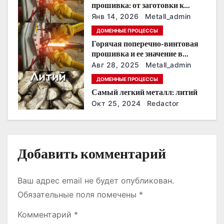
о
прошивка: от заготовки к
точной трубной детали
Янв 14, 2026
Metall_admin
з
ДОМЕННЫЕ ПРОЦЕССЫ
Горячая поперечно-винтовая
а
прошивка и ее значение в
машиностроении
п
Авг 28, 2025
Metall_admin
ДОМЕННЫЕ ПРОЦЕССЫ
и
Самый легкий металл: литий
Окт 25, 2024
Redactor
с
я
м
Добавить комментарий
Ваш адрес email не будет опубликован.
Обязательные поля помечены
*
Комментарий
*