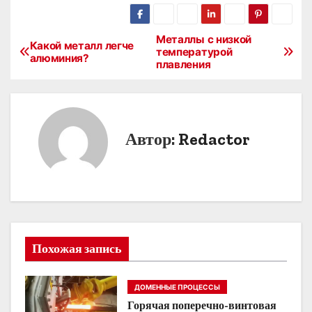
Металлы с низкой
Н
Какой металл легче
температурой
алюминия?
плавления
а
в
и
Автор:
Redactor
г
а
ц
и
Похожая запись
я
ДОМЕННЫЕ ПРОЦЕССЫ
п
Горячая поперечно-винтовая