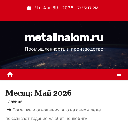
П
Чт. Авг 6th, 2026
7:35:17 PM
е
р
е
metallnalom.ru
й
т
Промышленность и производство
и
к
с
о
д
Месяц:
Май 2026
е
р
Главная
ж
Ромашка и отношения: что на самом деле
и
показывает гадание «любит не любит»
м