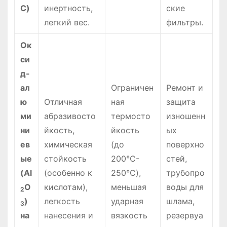
C)
инертность,
ские
легкий вес.
фильтры.
Ок
си
д-
ал
Ограничен
Ремонт и
ю
Отличная
ная
защита
ми
абразивосто
термосто
изношенн
ни
йкость,
йкость
ых
ев
химическая
(до
поверхно
ые
стойкость
200°C-
стей,
(Al
(особенно к
250°C),
трубопро
O
кислотам),
меньшая
воды для
2
)
легкость
ударная
шлама,
3
на
нанесения и
вязкость
резервуа