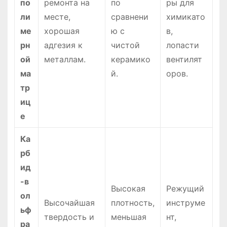
по
ремонта на
по
ры для
ли
месте,
сравнени
химикато
ме
хорошая
ю с
в,
рн
адгезия к
чистой
лопасти
ой
металлам.
керамико
вентилят
ма
й.
оров.
тр
иц
е
Ка
рб
ид
-в
Высокая
Режущий
ол
Высочайшая
плотность,
инструме
ьф
твердость и
меньшая
нт,
ра