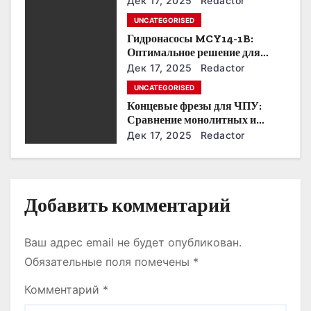
з
Дек 17, 2025
Redactor
UNCATEGORISED
а
Гидронасосы MCY14-1B:
Оптимальное решение для
п
модернизации гидросистем.
Дек 17, 2025
Redactor
и
UNCATEGORISED
Концевые фрезы для ЧПУ:
с
Сравнение монолитных и
сборных решений.
Дек 17, 2025
Redactor
я
м
Добавить комментарий
Ваш адрес email не будет опубликован.
Обязательные поля помечены
*
Комментарий
*