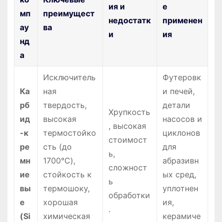
ия и
е
мп
преимущест
недостатк
применен
ау
ва
и
ия
нд
а
Исключитель
Футеровк
Ка
ная
и печей,
рб
твердость,
детали
Хрупкость
ид
высокая
насосов и
, высокая
-к
термостойко
циклонов
стоимост
ре
сть (до
для
ь,
мн
1700°C),
абразивн
сложност
ие
стойкость к
ых сред,
ь
вы
термошоку,
уплотнен
обработки
е
хорошая
ия,
.
(Si
химическая
керамиче