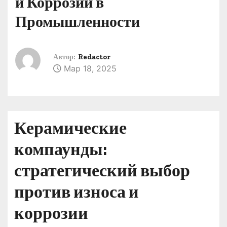
и Коррозии в
о
Промышленности
м
у
Автор:
Redactor
Мар 18, 2025
Керамические
компаунды:
стратегический выбор
против износа и
коррозии