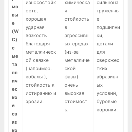
износостойк
химическа
сильнона
мо
ость,
я
груженны
вы
хорошая
стойкость
е
е
ударная
в
подшипни
(W
вязкость
агрессивн
ки,
C)
благодаря
ых средах
детали
с
металлическ
(из-за
для
ме
ой связке
металличе
сверхжес
та
(например,
ской
тких
лл
кобальт),
фазы),
абразивн
ич
стойкость к
очень
ых
ес
истиранию и
высокая
условий,
ко
эрозии.
стоимост
буровые
й
ь.
коронки.
св
яз
ко