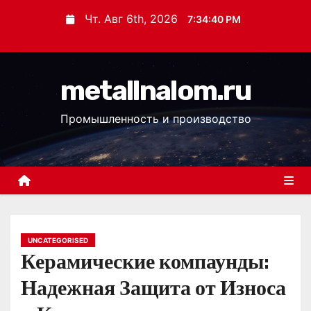
П
Чт. Авг 6th, 2026
7:34:41 PM
е
р
е
metallnalom.ru
й
т
Промышленность и производство
и
к
с
о
д
е
р
UNCATEGORISED
Керамические компаунды:
ж
и
Надежная Защита от Износа
м