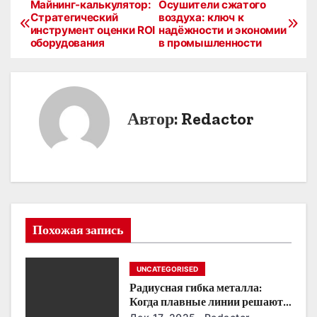
Майнинг-калькулятор:
Осушители сжатого
Н
Стратегический
воздуха: ключ к
инструмент оценки ROI
надёжности и экономии
а
оборудования
в промышленности
в
и
Автор:
Redactor
г
а
ц
и
Похожая запись
я
п
UNCATEGORISED
Радиусная гибка металла:
о
Когда плавные линии решают
все.