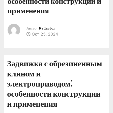
особенности конструкции и
о
применения
м
у
Автор:
Redactor
Окт 25, 2024
Задвижка с обрезиненным
клином и
электроприводом⁚
особенности конструкции
и применения