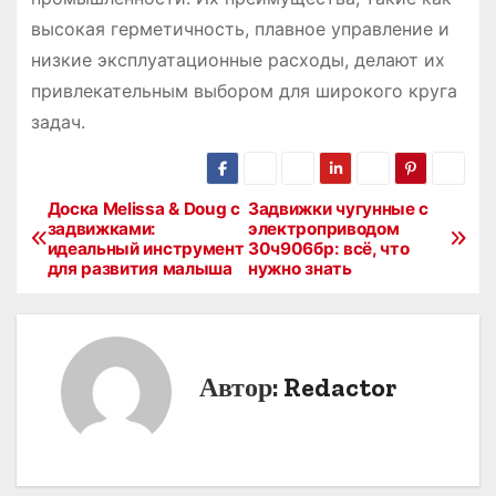
высокая герметичность, плавное управление и
низкие эксплуатационные расходы, делают их
привлекательным выбором для широкого круга
задач.
Доска Melissa & Doug с
Задвижки чугунные с
Н
задвижками:
электроприводом
идеальный инструмент
30ч906бр: всё, что
а
для развития малыша
нужно знать
в
и
Автор:
Redactor
г
а
ц