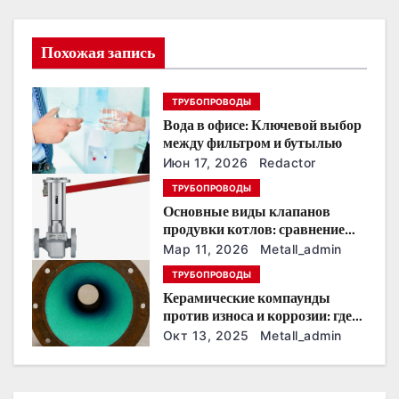
и
Похожая запись
я
п
ТРУБОПРОВОДЫ
Вода в офисе: Ключевой выбор
о
между фильтром и бутылью
з
Июн 17, 2026
Redactor
ТРУБОПРОВОДЫ
а
Основные виды клапанов
продувки котлов: сравнение
п
устройств и характеристик
Мар 11, 2026
Metall_admin
и
ТРУБОПРОВОДЫ
Керамические компаунды
с
против износа и коррозии: где
они работают эффективнее
Окт 13, 2025
Metall_admin
я
всего
м