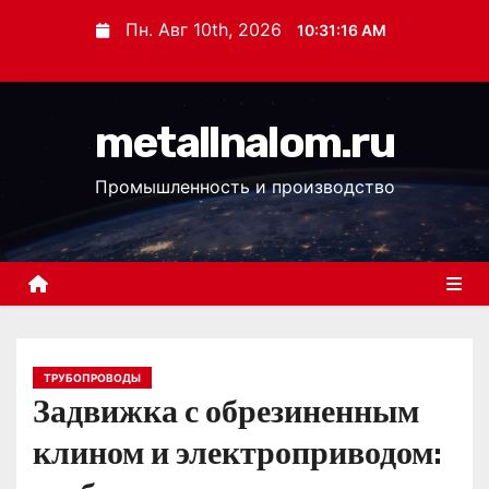
П
Пн. Авг 10th, 2026
10:31:17 AM
е
р
е
metallnalom.ru
й
т
Промышленность и производство
и
к
с
о
д
е
р
ТРУБОПРОВОДЫ
Задвижка с обрезиненным
ж
и
клином и электроприводом:
м