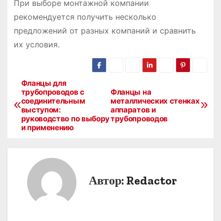
При выборе монтажной компании
рекомендуется получить несколько
предложений от разных компаний и сравнить
их условия.
Фланцы для
Н
трубопроводов с
Фланцы на
соединительным
металлических стенках
а
выступом:
аппаратов и
руководство по выбору
трубопроводов
в
и применению
и
г
Автор:
Redactor
а
ц