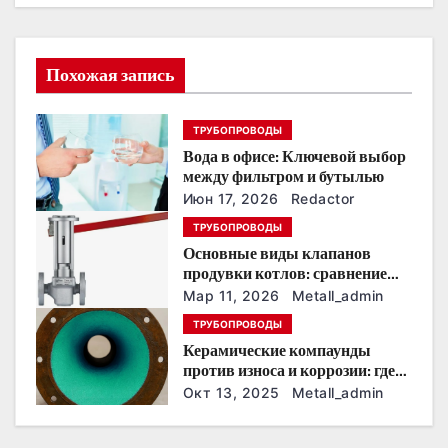
и
я
Похожая запись
п
о
ТРУБОПРОВОДЫ
Вода в офисе: Ключевой выбор
з
между фильтром и бутылью
Июн 17, 2026
Redactor
а
ТРУБОПРОВОДЫ
п
Основные виды клапанов
продувки котлов: сравнение
и
устройств и характеристик
Мар 11, 2026
Metall_admin
с
ТРУБОПРОВОДЫ
Керамические компаунды
я
против износа и коррозии: где
они работают эффективнее
Окт 13, 2025
Metall_admin
м
всего