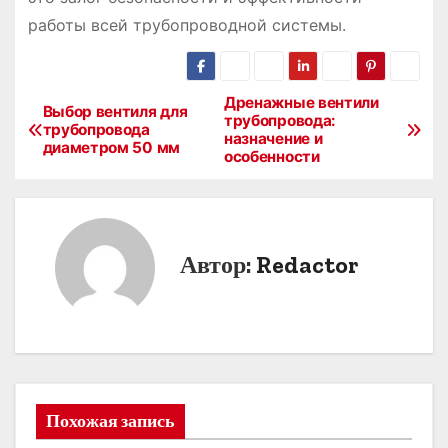
работы всей трубопроводной системы.
Дренажные вентили
Н
Выбор вентиля для
трубопровода:
трубопровода
назначение и
а
диаметром 50 мм
особенности
в
и
Автор:
Redactor
г
а
ц
и
Похожая запись
я