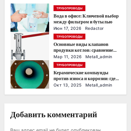
п
ТРУБОПРОВОДЫ
Вода в офисе: Ключевой выбор
о
между фильтром и бутылью
з
Июн 17, 2026
Redactor
ТРУБОПРОВОДЫ
а
Основные виды клапанов
продувки котлов: сравнение
п
устройств и характеристик
Мар 11, 2026
Metall_admin
и
ТРУБОПРОВОДЫ
Керамические компаунды
с
против износа и коррозии: где
они работают эффективнее
Окт 13, 2025
Metall_admin
я
всего
м
Добавить комментарий
Ваш адрес email не будет опубликован.