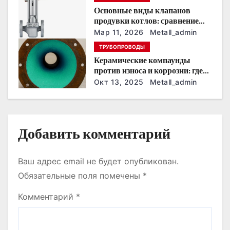
Основные виды клапанов
и
продувки котлов: сравнение
устройств и характеристик
Мар 11, 2026
Metall_admin
с
ТРУБОПРОВОДЫ
я
Керамические компаунды
против износа и коррозии: где
м
они работают эффективнее
Окт 13, 2025
Metall_admin
всего
Добавить комментарий
Ваш адрес email не будет опубликован.
Обязательные поля помечены
*
Комментарий
*