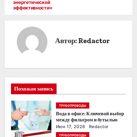
в
энергетической
эффективности»
и
г
а
Автор:
Redactor
ц
и
я
п
Похожая запись
о
ТРУБОПРОВОДЫ
з
Вода в офисе: Ключевой выбор
между фильтром и бутылью
а
Июн 17, 2026
Redactor
п
ТРУБОПРОВОДЫ