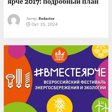
ярче 2017: подробный план
о
м
у
Автор:
Redactor
Окт 25, 2024