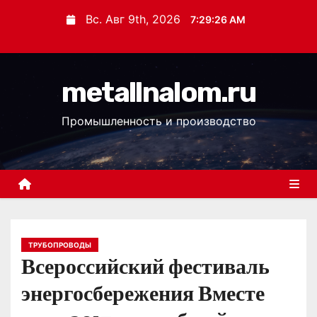
П
Вс. Авг 9th, 2026
7:29:27 AM
е
р
е
metallnalom.ru
й
т
Промышленность и производство
и
к
с
о
д
е
р
ТРУБОПРОВОДЫ
Всероссийский фестиваль
ж
и
энергосбережения Вместе
м