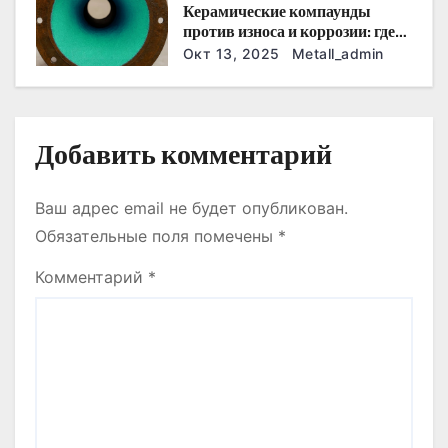
с
Керамические компаунды
против износа и коррозии: где
я
они работают эффективнее
Окт 13, 2025
Metall_admin
всего
м
Добавить комментарий
Ваш адрес email не будет опубликован.
Обязательные поля помечены
*
Комментарий
*