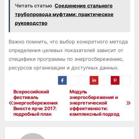
Читать статью
Соединение стального
трубопровода муфтами: практическое
руководство
Важно помнить, что выбор конкретного метода
определения целевых показателей зависит от
специфики программы по энергосбережению,
ресурсов организации и доступных данных.
Всероссийский
Модуль
Н
фестиваль
энергосбережения и
энергосбережения
энергетической
а
Вместе ярче 2017:
эффективности:
подробный план
комплексный подход
в
и