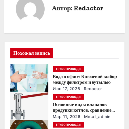
г
Автор:
Redactor
а
ц
и
я
Похожая запись
п
ТРУБОПРОВОДЫ
о
Вода в офисе: Ключевой выбор
между фильтром и бутылью
з
Июн 17, 2026
Redactor
а
ТРУБОПРОВОДЫ
Основные виды клапанов
п
продувки котлов: сравнение
устройств и характеристик
Мар 11, 2026
Metall_admin
и
ТРУБОПРОВОДЫ