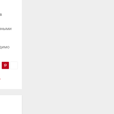
в
нными
одимо