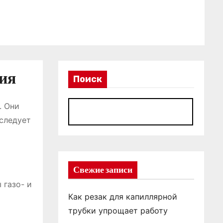
ция
Поиск
. Они
П
следует
Свежие записи
 газо- и
Как резак для капиллярной
трубки упрощает работу