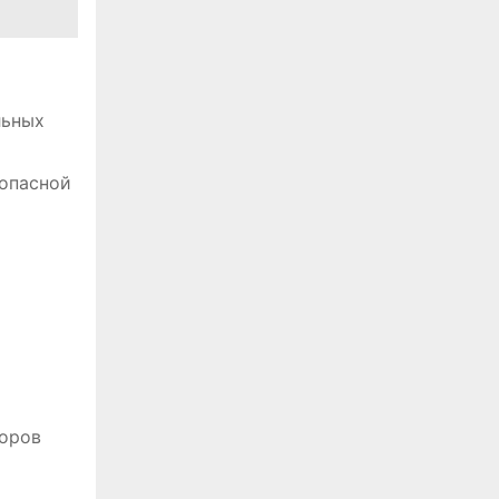
льных
зопасной
боров