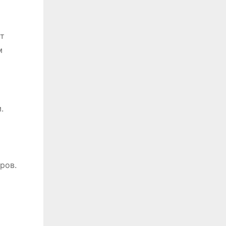
ет
м
.
ров.