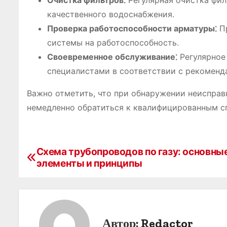
Очистка фильтров⁚
Регулярная очистка фил
качественного водоснабжения.
Проверка работоспособности арматуры⁚
Пр
системы на работоспособность.
Своевременное обслуживание⁚
Регулярное
специалистами в соответствии с рекоменд
Важно отметить, что при обнаружении неиспра
немедленно обратиться к квалифицированным сп
Схема трубопроводов по газу: основны
Н
элементы и принципы
а
в
и
Автор:
Redactor