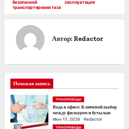
а
безопасной
эксплуатация
транспортировки газа
в
и
г
Автор:
Redactor
а
ц
и
я
Похожая запись
п
ТРУБОПРОВОДЫ
о
Вода в офисе: Ключевой выбор
между фильтром и бутылью
з
Июн 17, 2026
Redactor
а
ТРУБОПРОВОДЫ