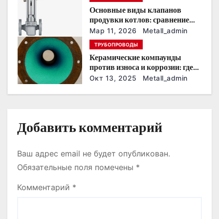
Основные виды клапанов
п
продувки котлов: сравнение
устройств и характеристик
Мар 11, 2026
Metall_admin
и
ТРУБОПРОВОДЫ
с
Керамические компаунды
против износа и коррозии: где
я
они работают эффективнее
Окт 13, 2025
Metall_admin
всего
м
Добавить комментарий
Ваш адрес email не будет опубликован.
Обязательные поля помечены
*
Комментарий
*