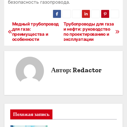
безопасность газопровода․
Медный трубопровод
Трубопроводы для газа
Н
для газа:
и нефти: руководство
преимущества и
по проектированию и
а
особенности
эксплуатации
в
и
Автор:
Redactor
г
а
ц
и
Похожая запись
я