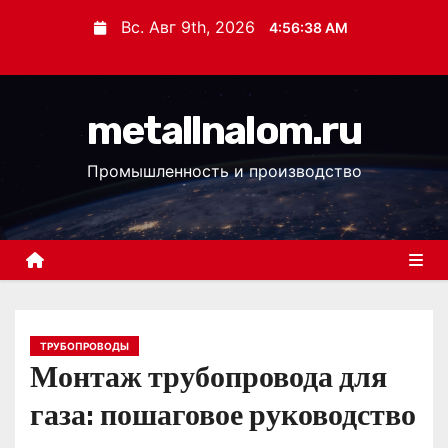
П
Вс. Авг 9th, 2026
4:56:39 AM
е
р
е
metallnalom.ru
й
т
Промышленность и производство
и
к
с
о
д
е
р
ТРУБОПРОВОДЫ
Монтаж трубопровода для
ж
и
газа: пошаговое руководство
м