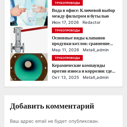
п
ТРУБОПРОВОДЫ
Вода в офисе: Ключевой выбор
о
между фильтром и бутылью
з
Июн 17, 2026
Redactor
ТРУБОПРОВОДЫ
а
Основные виды клапанов
продувки котлов: сравнение
п
устройств и характеристик
Мар 11, 2026
Metall_admin
и
ТРУБОПРОВОДЫ
Керамические компаунды
с
против износа и коррозии: где
они работают эффективнее
Окт 13, 2025
Metall_admin
я
всего
м
Добавить комментарий
Ваш адрес email не будет опубликован.