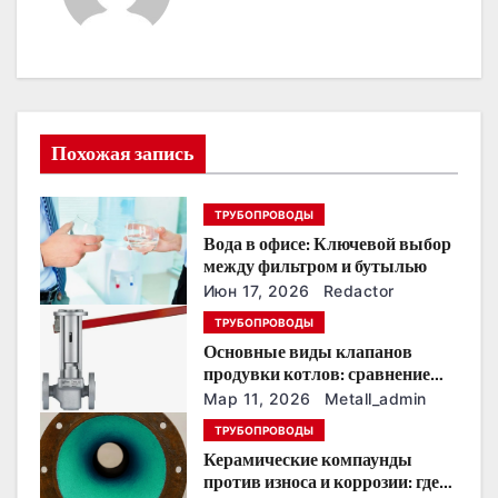
а
ц
и
Похожая запись
я
п
ТРУБОПРОВОДЫ
Вода в офисе: Ключевой выбор
о
между фильтром и бутылью
з
Июн 17, 2026
Redactor
ТРУБОПРОВОДЫ
а
Основные виды клапанов
продувки котлов: сравнение
п
устройств и характеристик
Мар 11, 2026
Metall_admin
и
ТРУБОПРОВОДЫ
Керамические компаунды
с
против износа и коррозии: где