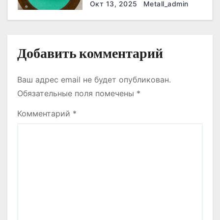
они работают эффективнее
Окт 13, 2025
Metall_admin
я
всего
м
Добавить комментарий
Ваш адрес email не будет опубликован.
Обязательные поля помечены
*
Комментарий
*