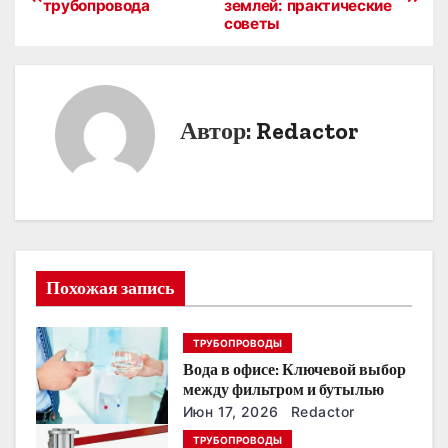
трубопровода
землей: практические
а
советы
в
и
Автор:
Redactor
г
а
ц
и
Похожая запись
я
п
ТРУБОПРОВОДЫ
Вода в офисе: Ключевой выбор
о
между фильтром и бутылью
з
Июн 17, 2026
Redactor
ТРУБОПРОВОДЫ