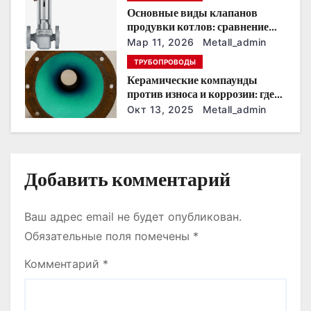
а
Основные виды клапанов
продувки котлов: сравнение
п
устройств и характеристик
Мар 11, 2026
Metall_admin
и
ТРУБОПРОВОДЫ
Керамические компаунды
с
против износа и коррозии: где
они работают эффективнее
Окт 13, 2025
Metall_admin
я
всего
м
Добавить комментарий
Ваш адрес email не будет опубликован.
Обязательные поля помечены
*
Комментарий
*