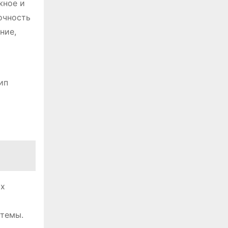
жное и
очность
ние,
ип
ых
стемы.