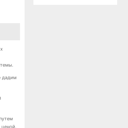
ых
стемы.
е дадим
й
 путем
 ценой.