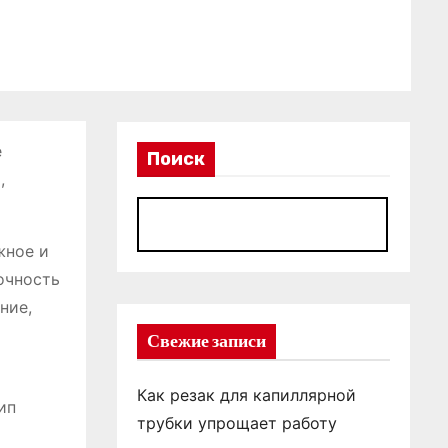
е
Поиск
,
П
жное и
очность
ние,
Свежие записи
Как резак для капиллярной
ип
трубки упрощает работу