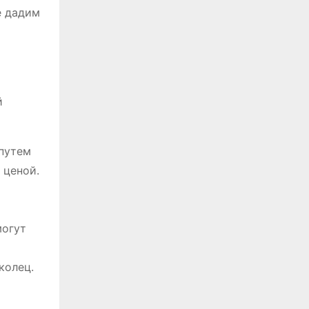
е дадим
й
 путем
 ценой.
т
могут
колец.