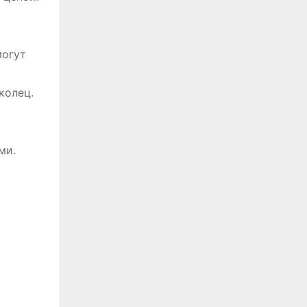
т
могут
колец.
ми.