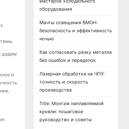
мастеров холодильного
оборудования
Мачты освещения ВМОН:
ых
безопасность и эффективность
ночью
стемы.
Как согласовать резку металла
е дадим
без ошибок и переделок
Лазерная обработка на ЧПУ:
жное и
точность и скорость
очность
производства
ние,
Title: Монтаж наплавляемой
кровли: пошаговое
ип
руководство и советы