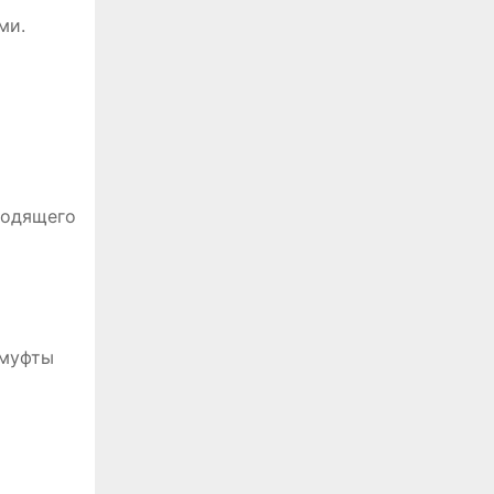
ми.
ходящего
 муфты