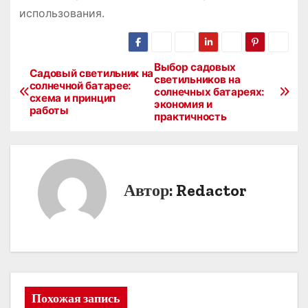
использования.
Выбор садовых
Н
Садовый светильник на
светильников на
солнечной батарее:
солнечных батареях:
а
схема и принцип
экономия и
работы
практичность
в
и
г
Автор:
Redactor
а
ц
и
я
Похожая запись