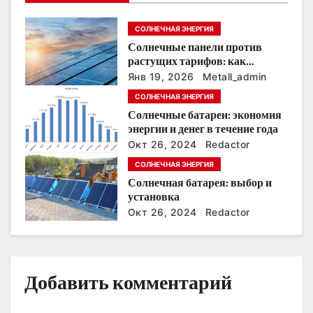
п
СОЛНЕЧНАЯ ЭНЕРГИЯ
о
Солнечные панели против
растущих тарифов: как
з
сохранить
Янв 19, 2026
Metall_admin
энергонезависимость в
а
СОЛНЕЧНАЯ ЭНЕРГИЯ
ближайшие годы
Солнечные батареи: экономия
п
энергии и денег в течение года
Окт 26, 2024
Redactor
и
СОЛНЕЧНАЯ ЭНЕРГИЯ
с
Солнечная батарея: выбор и
установка
я
Окт 26, 2024
Redactor
м
Добавить комментарий