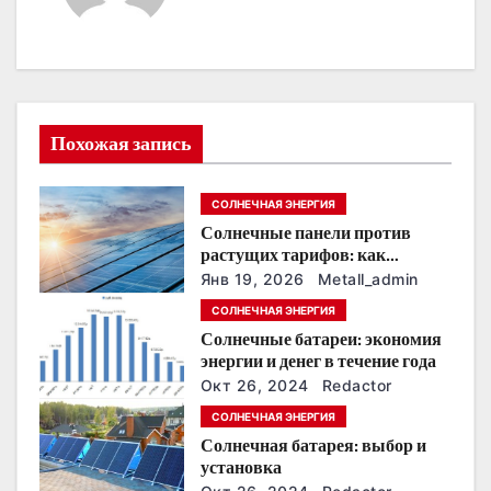
а
ц
и
я
Похожая запись
п
СОЛНЕЧНАЯ ЭНЕРГИЯ
о
Солнечные панели против
растущих тарифов: как
з
сохранить
Янв 19, 2026
Metall_admin
энергонезависимость в
а
СОЛНЕЧНАЯ ЭНЕРГИЯ
ближайшие годы
Солнечные батареи: экономия
п
энергии и денег в течение года
Окт 26, 2024
Redactor
и
СОЛНЕЧНАЯ ЭНЕРГИЯ
с
Солнечная батарея: выбор и
установка
я