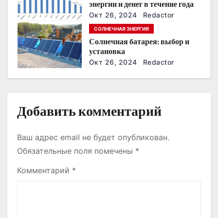
энергии и денег в течение года
п
Окт 26, 2024
Redactor
СОЛНЕЧНАЯ ЭНЕРГИЯ
и
Солнечная батарея: выбор и
установка
с
Окт 26, 2024
Redactor
я
м
Добавить комментарий
Ваш адрес email не будет опубликован.
Обязательные поля помечены
*
Комментарий
*