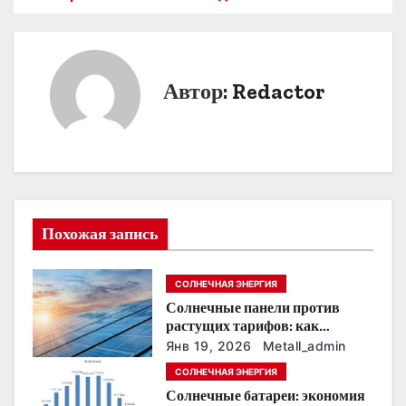
а
в
и
Автор:
Redactor
г
а
ц
и
Похожая запись
я
СОЛНЕЧНАЯ ЭНЕРГИЯ
п
Солнечные панели против
о
растущих тарифов: как
сохранить
Янв 19, 2026
Metall_admin
з
энергонезависимость в
СОЛНЕЧНАЯ ЭНЕРГИЯ
ближайшие годы
Солнечные батареи: экономия
а