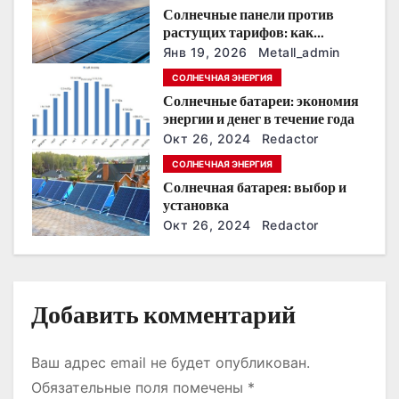
Солнечные панели против
о
растущих тарифов: как
сохранить
з
Янв 19, 2026
Metall_admin
энергонезависимость в
СОЛНЕЧНАЯ ЭНЕРГИЯ
ближайшие годы
а
Солнечные батареи: экономия
энергии и денег в течение года
п
Окт 26, 2024
Redactor
и
СОЛНЕЧНАЯ ЭНЕРГИЯ
Солнечная батарея: выбор и
с
установка
Окт 26, 2024
Redactor
я
м
Добавить комментарий
Ваш адрес email не будет опубликован.
Обязательные поля помечены
*