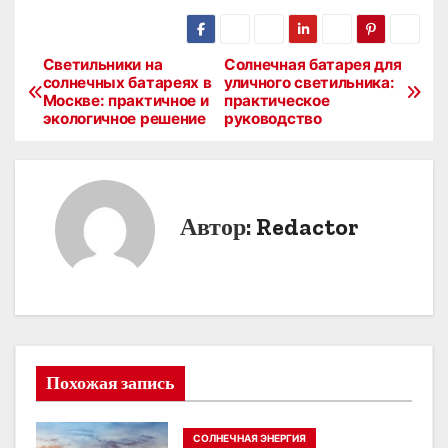
Светильники на
Солнечная батарея для
Н
солнечных батареях в
уличного светильника:
Москве: практичное и
практическое
а
экологичное решение
руководство
в
и
Автор:
Redactor
г
а
ц
и
Похожая запись
я
п
СОЛНЕЧНАЯ ЭНЕРГИЯ