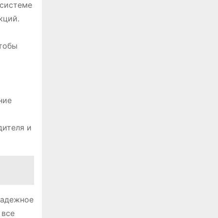
 системе
кций.
чтобы
ние
дителя и
надежное
 все