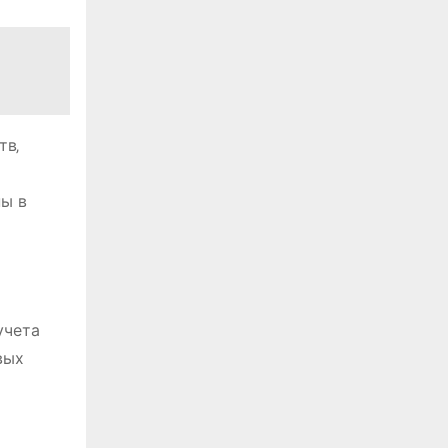
тв‚
ны в
учета
вых