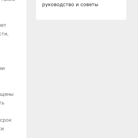
руководство и советы
яет
сти‚
х
ми
ащены
ть
 срок
ки