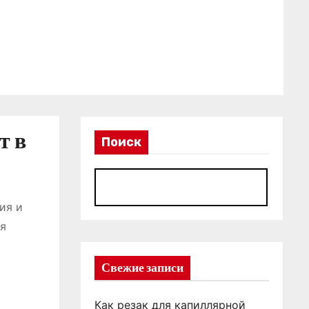
т в
Поиск
П
ия и
ая
Свежие записи
Как резак для капиллярной