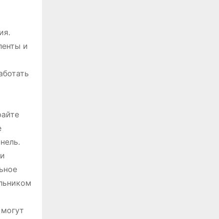
ия.
ленты и
аботать
райте
е
нель.
ки
ьное
ильником
 могут