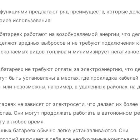
-функциями предлагают ряд преимуществ‚ которые дел
риев использования⁚
атареях работают на возобновляемой энергии‚ что де
деляют вредных выбросов и не требуют подключения к
 ископаемых видов топлива и минимизирует негативное
батареях не требуют оплаты за электроэнергию‚ что д
т быть установлены в местах‚ где прокладка кабелей
 или невозможны‚ например‚ в удаленных районах‚ на 
ареях не зависят от электросети‚ что делает их более
ства. Они могут продолжать работать в автономном р
ту в любое время.
чных батареях обычно легко устанавливаются. Они
оторый включает в себя все необходимые компоненты‚