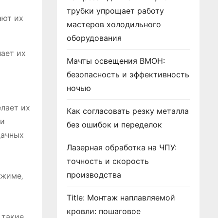
трубки упрощает работу
ают их
мастеров холодильного
оборудования
лает их
Мачты освещения ВМОН:
безопасность и эффективность
ночью
елает их
Как согласовать резку металла
 и
без ошибок и переделок
дачных
Лазерная обработка на ЧПУ:
точность и скорость
производства
ежиме‚
Title: Монтаж наплавляемой
кровли: пошаговое
 такие