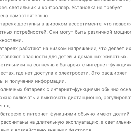
рея‚ светильник и контроллер. Установка не требует
ена самостоятельно.
тареях доступны в широком ассортименте‚ что позвол
етных потребностей. Они могут быть различной мощно
жностями.
тареях работают на низком напряжении‚ что делает и
дставляют опасности для детей и домашних животных.
етильники на солнечных батареях с интернет-функция
естах‚ где нет доступа к электросети. Это расширяет
ты и получения информации.
олнечных батареях с интернет-функциями обычно осн
ожно включать и выключать дистанционно‚ регулирова
 т.д.
батареях с интернет-функциями обычно имеют долгий
рассчитаны на длительную эксплуатацию‚ а светильни
ивых к воздействию внешних факторов.