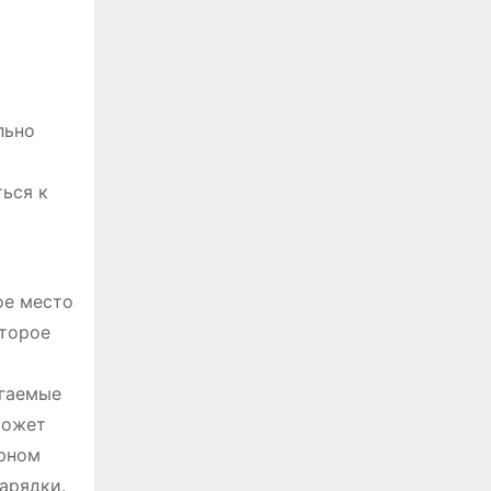
льно
ться к
ое место
оторое
агаемые
может
ерном
арядки.