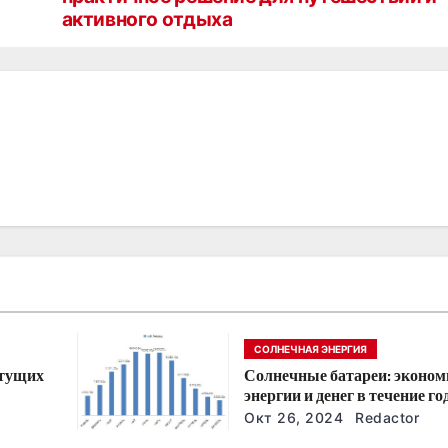
активного отдыха
СОЛНЕЧНАЯ ЭНЕРГИЯ
стущих
Солнечные батареи: эконом
энергии и денег в течение го
йшие
Окт 26, 2024
Redactor