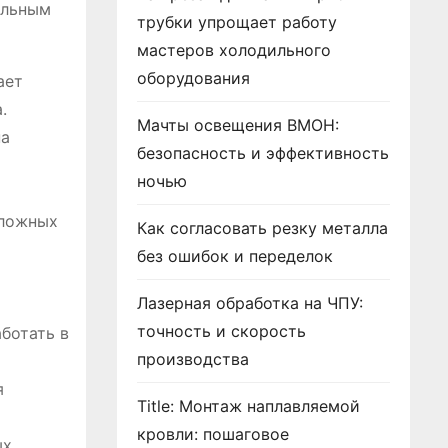
ельным
трубки упрощает работу
мастеров холодильного
оборудования
ает
.
Мачты освещения ВМОН:
на
безопасность и эффективность
ночью
сложных
Как согласовать резку металла
без ошибок и переделок
Лазерная обработка на ЧПУ:
точность и скорость
ботать в
производства
я
Title: Монтаж наплавляемой
кровли: пошаговое
ых