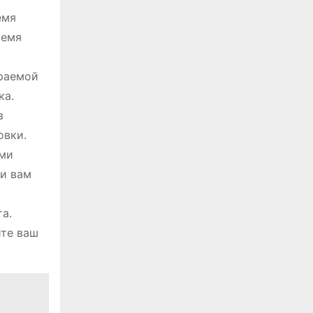
емя
ремя
ираемой
ка.
в
овки.
ыми
ии вам
а.
ите ваш