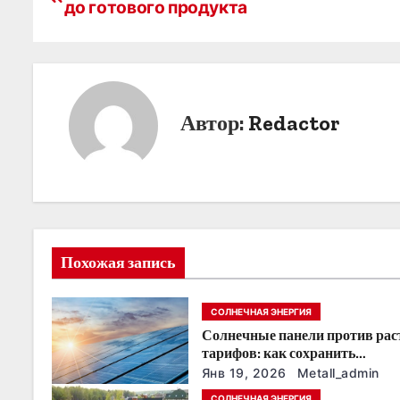
до готового продукта
а
в
и
г
Автор:
Redactor
а
ц
и
я
Похожая запись
п
СОЛНЕЧНАЯ ЭНЕРГИЯ
о
Солнечные панели против ра
тарифов: как сохранить
з
энергонезависимость в ближа
Янв 19, 2026
Metall_admin
годы
СОЛНЕЧНАЯ ЭНЕРГИЯ