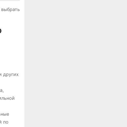
 выбрать
D
и других
а,
ильной
ьные
й по