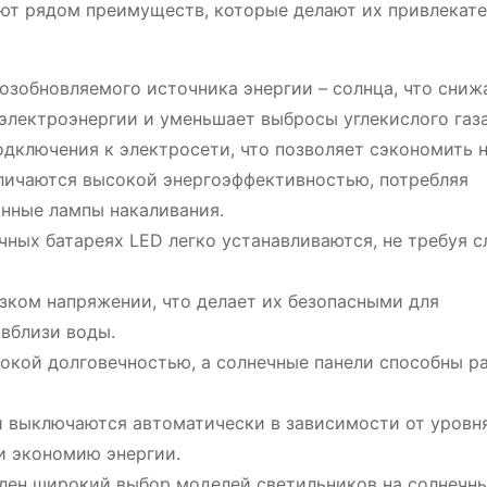
ают рядом преимуществ, которые делают их привлекат
озобновляемого источника энергии – солнца, что сниж
электроэнергии и уменьшает выбросы углекислого газа
дключения к электросети, что позволяет сэкономить 
тличаются высокой энергоэффективностью, потребляя
онные лампы накаливания.
чных батареях LED легко устанавливаются, не требуя 
зком напряжении, что делает их безопасными для
 вблизи воды.
кой долговечностью, а солнечные панели способны ра
 выключаются автоматически в зависимости от уровн
и экономию энергии.
лен широкий выбор моделей светильников на солнечн