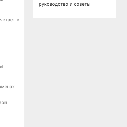
руководство и советы
четает в
бы
юменах
вой
,