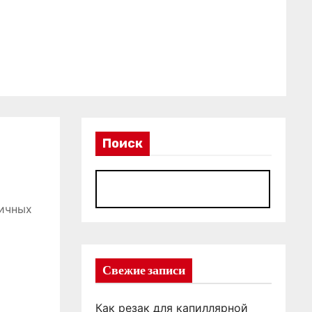
Поиск
П
личных
Свежие записи
Как резак для капиллярной