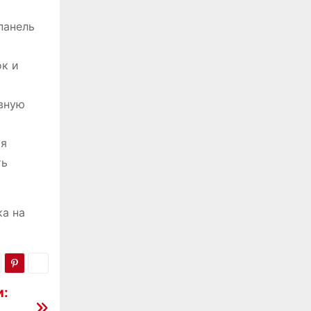
панель
ок и
ивную
ся
ть
ка на
и: