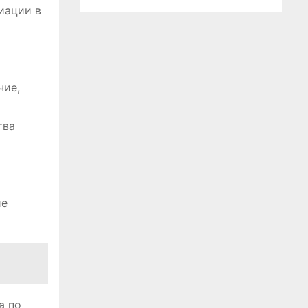
иации в
чие,
тва
ие
а по