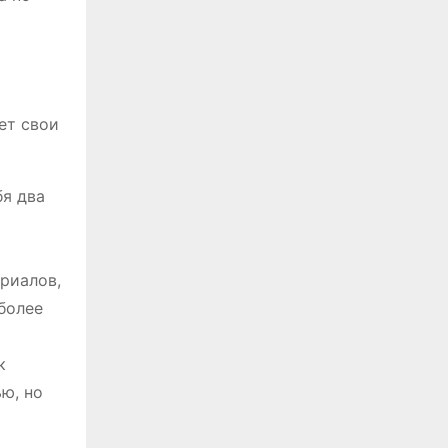
ет свои
бя два
риалов,
более
к
ю, но