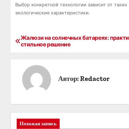
Выбор конкретной технологии зависит от таких 
экологические характеристики.
Жалюзи на солнечных батареях: практи
Н
стильное решение
а
в
и
Автор:
Redactor
г
а
ц
и
Похожая запись