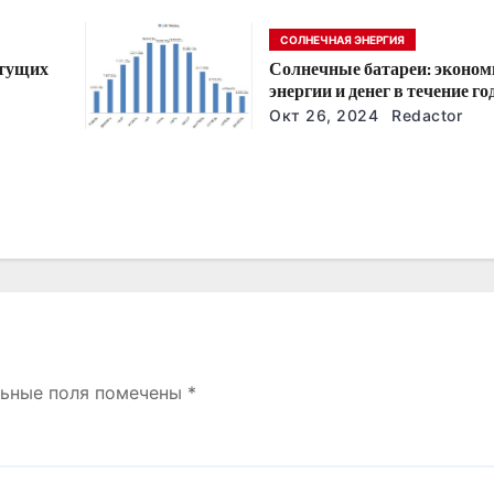
СОЛНЕЧНАЯ ЭНЕРГИЯ
стущих
Солнечные батареи: эконом
энергии и денег в течение го
йшие
Окт 26, 2024
Redactor
льные поля помечены
*