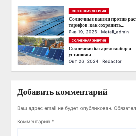
я
СОЛНЕЧНАЯ ЭНЕРГИЯ
п
Солнечные панели против ра
о
тарифов: как сохранить
энергонезависимость в ближа
Янв 19, 2026
Metall_admin
з
годы
СОЛНЕЧНАЯ ЭНЕРГИЯ
Солнечная батарея: выбор и
а
установка
п
Окт 26, 2024
Redactor
и
с
Добавить комментарий
я
Ваш адрес email не будет опубликован.
Обязате
м
Комментарий
*