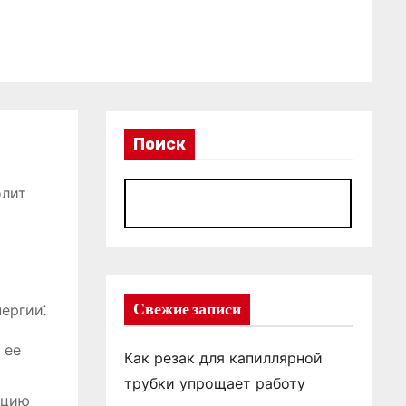
Поиск
олит
П
Свежие записи
ергии⁚
 ее
Как резак для капиллярной
трубки упрощает работу
ацию