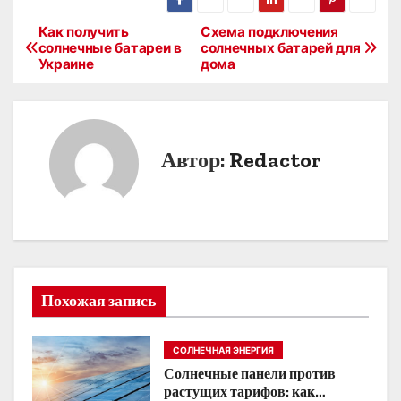
Как получить
Схема подключения
Н
солнечные батареи в
солнечных батарей для
Украине
дома
а
в
и
Автор:
Redactor
г
а
ц
и
Похожая запись
я
СОЛНЕЧНАЯ ЭНЕРГИЯ
п
Солнечные панели против
о
растущих тарифов: как