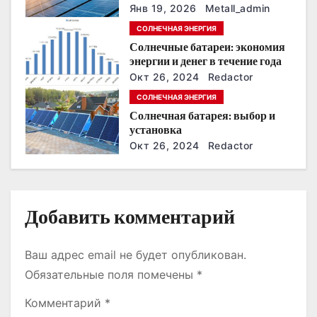
сохранить
Янв 19, 2026
Metall_admin
з
энергонезависимость в
СОЛНЕЧНАЯ ЭНЕРГИЯ
ближайшие годы
Солнечные батареи: экономия
а
энергии и денег в течение года
п
Окт 26, 2024
Redactor
СОЛНЕЧНАЯ ЭНЕРГИЯ
и
Солнечная батарея: выбор и
установка
с
Окт 26, 2024
Redactor
я
м
Добавить комментарий
Ваш адрес email не будет опубликован.
Обязательные поля помечены
*
Комментарий
*