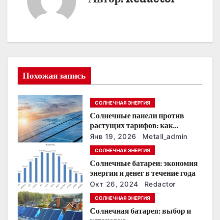
а
ц
и
я
Похожая запись
п
СОЛНЕЧНАЯ ЭНЕРГИЯ
о
Солнечные панели против
растущих тарифов: как
з
сохранить
Янв 19, 2026
Metall_admin
энергонезависимость в
а
СОЛНЕЧНАЯ ЭНЕРГИЯ
ближайшие годы
Солнечные батареи: экономия
п
энергии и денег в течение года
Окт 26, 2024
Redactor
и
СОЛНЕЧНАЯ ЭНЕРГИЯ
с
Солнечная батарея: выбор и