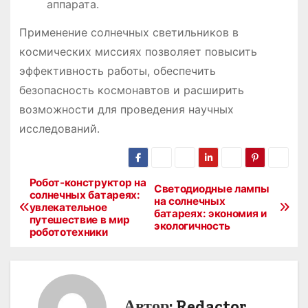
аппарата․
Применение солнечных светильников в
космических миссиях позволяет повысить
эффективность работы, обеспечить
безопасность космонавтов и расширить
возможности для проведения научных
исследований․
Робот-конструктор на
Н
Светодиодные лампы
солнечных батареях:
на солнечных
увлекательное
а
батареях: экономия и
путешествие в мир
экологичность
робототехники
в
и
г
Автор:
Redactor