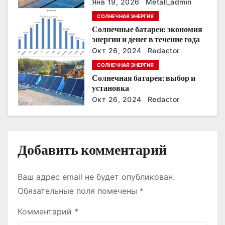
сохранить
з
Янв 19, 2026
Metall_admin
энергонезависимость в
СОЛНЕЧНАЯ ЭНЕРГИЯ
ближайшие годы
а
Солнечные батареи: экономия
энергии и денег в течение года
п
Окт 26, 2024
Redactor
и
СОЛНЕЧНАЯ ЭНЕРГИЯ
Солнечная батарея: выбор и
с
установка
Окт 26, 2024
Redactor
я
м
Добавить комментарий
Ваш адрес email не будет опубликован.
Обязательные поля помечены
*
Комментарий
*